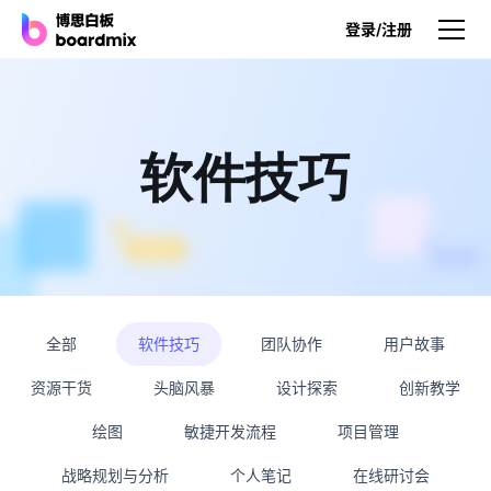
登录/注册
产品
产品
软件技巧
博思白板
无限画布，AI加持，实时协作
博思白板SDK
在您的网站或应用集成白板
全部
软件技巧
团队协作
用户故事
博思AI
一键生成，您的Al超级智能体
资源干货
头脑风暴
设计探索
创新教学
博思白板离线版
绘图
敏捷开发流程
项目管理
本地笔记存储，隐私白板空间
战略规划与分析
个人笔记
在线研讨会