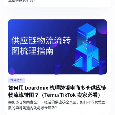
本增效硬核对赌！
查看所有场景
AI创作
创意与绘图
软件技巧
战略与流程设计
如何用 boardmix 梳理跨境电商多仓供应链
AI生成思维导图
物流流转图？（Temu/TikTok 卖家必看）
AI生成商业画布
AI生成流程图
突破多仓协同盲区：一张活的供应链全景图，如何拯救跨境团
AI生成SWOT分析
AI生成用户旅程图
队的异地沟通内耗与爆仓风险？