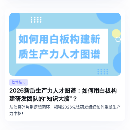
AI生成PEST分析
AI生成鱼骨图
AI生成5Why分析
AI生成甘特图
AI生成平衡计分卡
AI生成组织结构图
AI生成时间管理四象限
AI生成胜任力模型
AI生成价值链
数据分析与策略
智能创作
软件技巧
AI生成用户画像
AI生成PPT
2026新质生产力人才图谱：如何用白板构
AI生成Smart分析
AI生成图片
建研发团队的“知识大脑”？
从信息碎片到逻辑闭环，揭秘2026先锋研发组织如何重塑生产
AI生成波士顿矩阵
AI写作
力中枢！
AI生成波特五力模型
AI对话
AI生成4P营销理论模型
AI生成简历