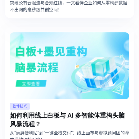
突破公有云限流与合规红线，一文看懂企业如何从零构建数据
不出网的毫秒级共创空间！
解决方案
高效协作
在线绘图
团队协作提效
思维和灵感整理
素材整理
流程整理
在线白板
客户旅程图
涂鸦画板
路线图
敏捷实践
ER图
软件技巧
UML图
如何利用线上白板与 AI 多智能体重构头脑
数据流图
风暴流程？
从“满屏便利贴”到“一键全栈交付”：线上画布与虚拟顾问团的降
情绪板