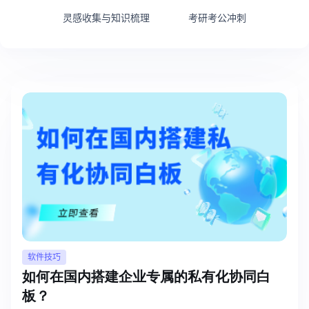
博思设计
灵感收集与知识梳理
考研考公冲刺
一体化产品设计工具
博思AIPPT
AI生成PPT，支持在线编辑
资源与下载
向团队介绍
博思白板boardmix
下载
客户端、插件
软件技巧
如何在国内搭建企业专属的私有化协同白
板？