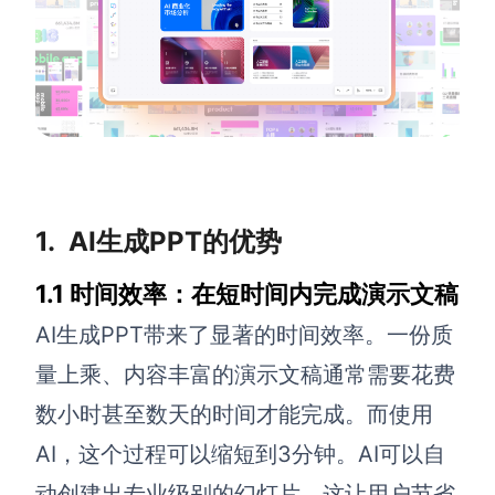
解决方案
高效协作
在线绘图
团队协作提效
思维和灵感整理
素材整理
流程整理
在线白板
1. AI生成PPT的优势
客户旅程图
涂鸦画板
1.1 时间效率：在短时间内完成演示文稿
路线图
敏捷实践
AI生成PPT带来了显著的时间效率。一份质
ER图
量上乘、内容丰富的演示文稿通常需要花费
UML图
数小时甚至数天的时间才能完成。而使用
数据流图
AI，这个过程可以缩短到3分钟。AI可以自
情绪板
动创建出专业级别的幻灯片，这让用户节省