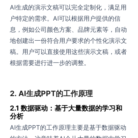
AI生成PEST分析
AI生成鱼骨图
AI生成的演示文稿可以完全定制化，满足用
AI生成5Why分析
AI生成甘特图
户特定的需求。AI可以根据用户提供的信
AI生成平衡计分卡
AI生成组织结构图
息，例如公司颜色方案、品牌元素等，自动
AI生成时间管理四象限
地创建出一份符合用户要求的个性化演示文
AI生成胜任力模型
稿。用户可以直接使用这些演示文稿，或者
AI生成价值链
根据需要进行进一步的调整。
数据分析与策略
智能创作
AI生成用户画像
AI生成PPT
2. AI生成PPT的工作原理
AI生成Smart分析
AI生成图片
2.1 数据驱动：基于大量数据的学习和
AI生成波士顿矩阵
AI写作
分析
AI生成波特五力模型
AI对话
AI生成PPT的工作原理主要是基于数据驱动
AI生成4P营销理论模型
AI生成简历