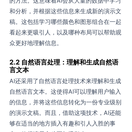
的方法。这意味着AI会从大量的数据中学习
和分析，并根据这些信息来生成新的演示文
AI生成竞品分析
稿。这包括学习哪些颜色和图形组合在一起
AI生成安索夫矩阵
看起来更吸引人，以及哪种布局可以帮助观
AI生成Grow模型
众更好地理解信息。
AI生成AARRR模型
2.2 自然语言处理：理解和生成自然语
模板社区
言文本
企业服务
AI还采用了自然语言处理技术来理解和生成
自然语言文本。这使得AI可以理解用户输入
私有化部署
管理功能定制 · 专业部署方案
的信息，并将这些信息转化为一份专业级别
的演示文稿。而且，借助这项技术，AI还能
客户案例
用boardmix提升团队协作效率
够在适当的地方插入有趣和引人入胜的事