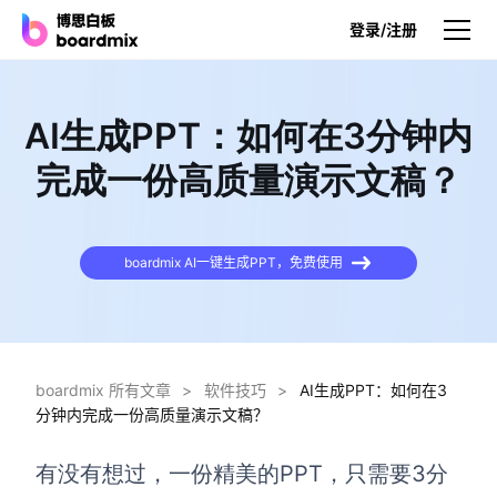
登录/注册
产品
AI生成PPT：如何在3分钟内
产品
完成一份高质量演示文稿？
博思白板
无限画布，AI加持，实时协作
boardmix AI一键生成PPT，免费使用
博思白板SDK
在您的网站或应用集成白板
博思AI
一键生成，您的Al超级智能体
boardmix 所有文章
>
软件技巧
>
AI生成PPT：如何在3
分钟内完成一份高质量演示文稿？
博思白板离线版
本地笔记存储，隐私白板空间
有没有想过，一份精美的PPT，只需要3分