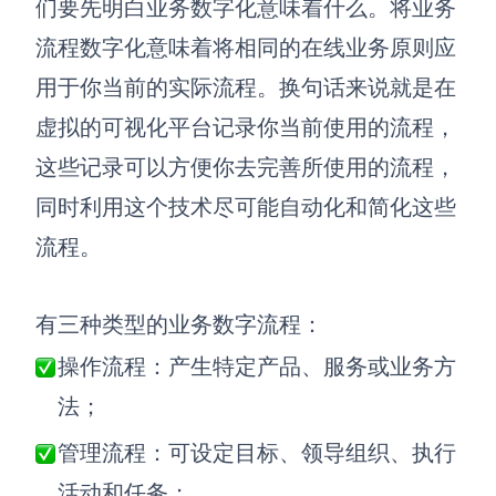
们要先明白业务数字化意味着什么。将业务
解决方案
流程数字化意味着将相同的在线业务原则应
用于你当前的实际流程。换句话来说就是在
高效协作
虚拟的可视化平台记录你当前使用的流程，
在线绘图
团队协作提效
这些记录可以方便你去完善所使用的流程，
思维和灵感整理
素材整理
同时利用这个技术尽可能自动化和简化这些
流程整理
在线白板
流程。
客户旅程图
涂鸦画板
路线图
敏捷实践
有三种类型的业务数字流程：
ER图
操作流程：产生特定产品、服务或业务方
UML图
法；
数据流图
管理流程：可设定目标、领导组织、执行
情绪板
活动和任务；