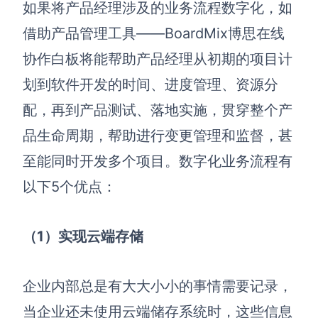
AI生成PEST分析
AI生成鱼骨图
如果将产品经理涉及的业务流程数字化，如
AI生成5Why分析
借助产品管理工具——BoardMix博思在线
AI生成甘特图
AI生成平衡计分卡
协作白板将能帮助产品经理从初期的项目计
AI生成组织结构图
AI生成时间管理四象限
划到软件开发的时间、进度管理、资源分
配，再到产品测试、落地实施，贯穿整个产
AI生成胜任力模型
品生命周期，帮助进行变更管理和监督，甚
AI生成价值链
至能同时开发多个项目。数字化业务流程有
数据分析与策略
智能创作
以下5个优点：
AI生成用户画像
AI生成PPT
（1）实现云端存储
AI生成Smart分析
AI生成图片
AI生成波士顿矩阵
AI写作
企业内部总是有大大小小的事情需要记录，
AI生成波特五力模型
AI对话
当企业还未使用云端储存系统时，这些信息
AI生成4P营销理论模型
AI生成简历