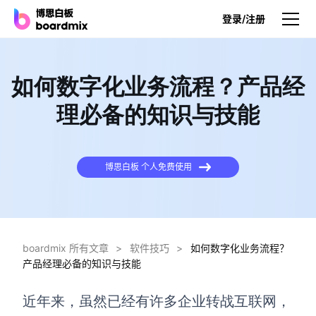
登录/注册
产品
如何数字化业务流程？产品经
产品
理必备的知识与技能
博思白板
无限画布，AI加持，实时协作
博思白板 个人免费使用
博思白板SDK
在您的网站或应用集成白板
博思AI
一键生成，您的Al超级智能体
boardmix 所有文章
>
软件技巧
>
如何数字化业务流程？
产品经理必备的知识与技能
博思白板离线版
本地笔记存储，隐私白板空间
近年来，虽然已经有许多企业转战互联网，