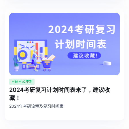
AI生成PEST分析
AI生成鱼骨图
AI生成5Why分析
AI生成甘特图
AI生成平衡计分卡
AI生成组织结构图
AI生成时间管理四象限
AI生成胜任力模型
AI生成价值链
数据分析与策略
智能创作
考研考公冲刺
AI生成用户画像
AI生成PPT
2024考研复习计划时间表来了，建议收
AI生成Smart分析
AI生成图片
藏！
2024年考研流程及复习时间表
AI生成波士顿矩阵
AI写作
AI生成波特五力模型
AI对话
AI生成4P营销理论模型
AI生成简历