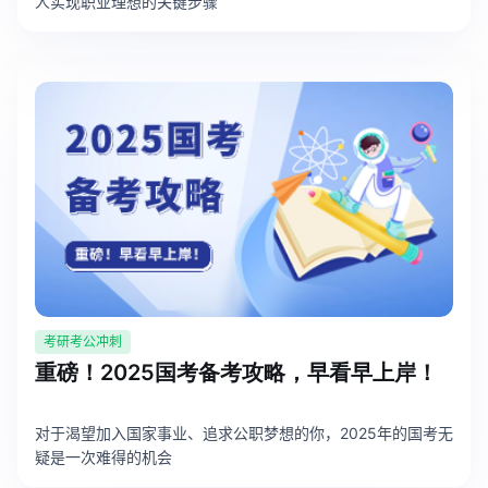
人实现职业理想的关键步骤
查看所有场景
AI创作
创意与绘图
考研考公冲刺
战略与流程设计
重磅！2025国考备考攻略，早看早上岸！
AI生成思维导图
AI生成商业画布
AI生成流程图
对于渴望加入国家事业、追求公职梦想的你，2025年的国考无
AI生成SWOT分析
AI生成用户旅程图
疑是一次难得的机会