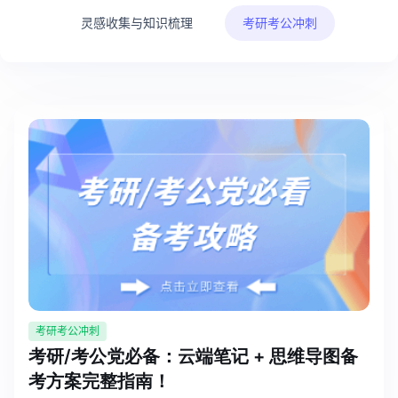
博思设计
灵感收集与知识梳理
考研考公冲刺
一体化产品设计工具
博思AIPPT
AI生成PPT，支持在线编辑
资源与下载
向团队介绍
博思白板boardmix
下载
客户端、插件
考研考公冲刺
考研/考公党必备：云端笔记 + 思维导图备
考方案完整指南！