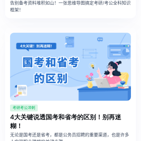
告别备考资料堆积如山！一张思维导图搞定考研/考公全科知识
框架！
解决方案
高效协作
在线绘图
团队协作提效
思维和灵感整理
素材整理
流程整理
在线白板
客户旅程图
涂鸦画板
路线图
敏捷实践
ER图
考研考公冲刺
UML图
4大关键说透国考和省考的区别！别再迷
数据流图
糊！
无论是国考还是省考，都是公务员招聘的重要渠道，也是许多
情绪板