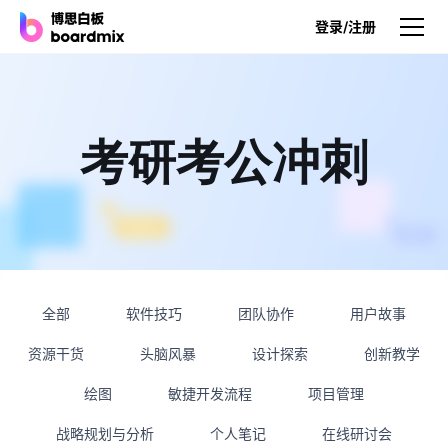
登录/注册
产品
产品
考研考公冲刺
博思白板
无限画布，AI加持，实时协作
博思白板SDK
在您的网站或应用集成白板
全部
软件技巧
团队协作
用户故事
博思AI
一键生成，您的Al超级智能体
资源干货
头脑风暴
设计探索
创新教学
博思白板离线版
绘图
敏捷开发流程
项目管理
本地笔记存储，隐私白板空间
战略规划与分析
个人笔记
在线研讨会