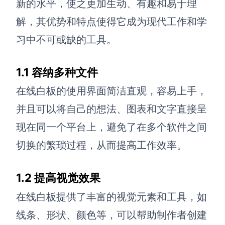
新的水平，使之更加生动、有趣和易于理
解决方案
解，其优势和特点使得它成为现代工作和学
习中不可或缺的工具。
高效协作
在线绘图
团队协作提效
1.1 容纳多种文件
思维和灵感整理
素材整理
在线白板的使用界面简洁直观，容易上手，
流程整理
在线白板
并且可以将自己的想法、图表和文字直接呈
客户旅程图
涂鸦画板
现在同一个平台上，避免了在多个软件之间
路线图
敏捷实践
切换的繁琐过程，从而提高工作效率。
ER图
1.2 提高视觉效果
UML图
在线白板提供了丰富的视觉元素和工具，如
数据流图
线条、形状、颜色等，可以帮助制作者创建
情绪板