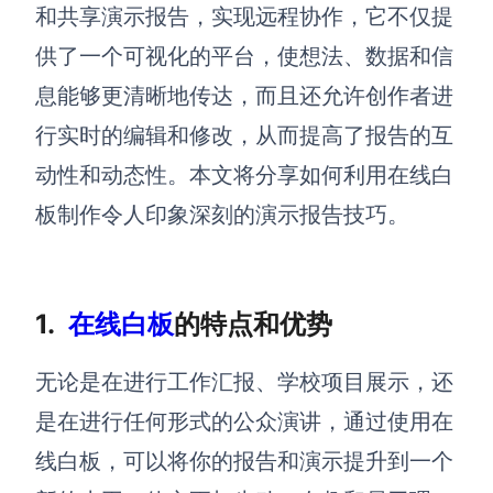
博思设计
和共享演示
报告
，实现远程协作，
它不仅提
一体化产品设计工具
供了一个可视化的平台，使想法、数据和信
博思AIPPT
息能够更清晰地传达，而且还允许创作者进
AI生成PPT，支持在线编辑
行实时的编辑和修改，从而提高了报告的互
资源与下载
动性和动态性。
本文将分享如何利用在线白
板
制作令人印象深刻的演示
报告
技巧。
向团队介绍
博思白板boardmix
1.
在线白板
的特点和优势
下载
无论是在进行工作汇报、学校项目展示，还
客户端、插件
是在进行任何形式的公众演讲，通过使用在
线白板，可以将你的报告和演示提升到一个