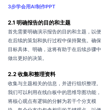
3步学会用AI制作PPT
AI生成竞品分析
AI生成安索夫矩阵
2.1 明确报告的目的和主题
AI生成Grow模型
首先需要明确演示报告的目的和主题，以便
AI生成AARRR模型
在后续的策划和执行过程中保持聚焦。确保
目标具体、明确，这将有助于在后续步骤中
模板社区
做出更好的决策。
企业服务
2.2 收集和整理资料
私有化部署
收集与主题相关的信息，并进行组织整理。
管理功能定制 · 专业部署方案
我们可以利用在线白板中的思维导图功能，
客户案例
用boardmix提升团队协作效率
将核心观点有逻辑的分解为若干个分支模
块，每个分支中包含相应的关键观点，以便