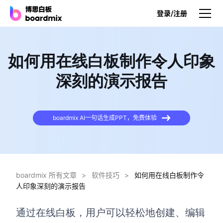
登录/注册
产品
如何用在线白板制作令人印象
产品
深刻的演示报告
博思白板
无限画布，AI加持，实时协作
boardmix AI一句话生成PPT，免费体验
博思白板SDK
在您的网站或应用集成白板
博思AI
一键生成，您的Al超级智能体
boardmix 所有文章
>
软件技巧
>
如何用在线白板制作令
人印象深刻的演示报告
博思白板离线版
本地笔记存储，隐私白板空间
通过在线白板，用户可以轻松地创建、编辑