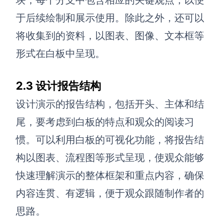
企业版申请试用
满足企业级团队协作和管理需求
于后续绘制和展示使用。除此之外，还可以
将收集到的资料，以图表、图像、文本框等
帮助支持
形式在白板中呈现。
帮助中心
获取详细功能指南和技术支持
2.3 设计报告结构
知识分享社区
设计演示的报告结构，包括开头、主体和结
探索创意灵感与高效协作技巧
尾，要考虑到白板的特点和观众的阅读习
定价
惯。可以利用白板的可视化功能，将报告结
构以图表、流程图等形式呈现，使观众能够
快速理解演示的整体框架和重点内容
，
确保
内容连贯、有逻辑，便于观众跟随
制作者
的
思路。