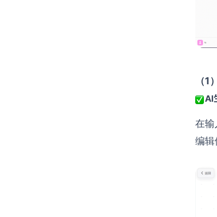
（1
A
在输
编辑