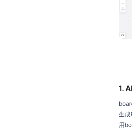
1.
bo
生成
用b