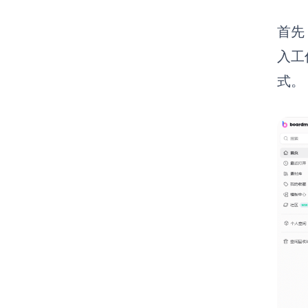
首先
入工
式。