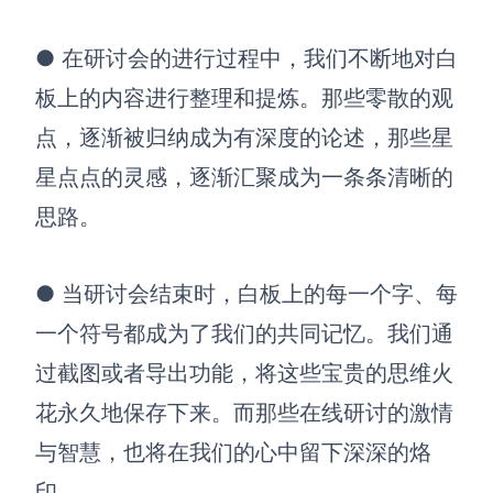
AI生成PEST分析
AI生成鱼骨图
AI生成5Why分析
AI生成甘特图
●
在研讨会的进行过程中，我们不断地对白
AI生成平衡计分卡
AI生成组织结构图
板上的内容进行整理和提炼。那些零散的观
AI生成时间管理四象限
点，逐渐被归纳成为有深度的论述，那些星
AI生成胜任力模型
星点点的灵感，逐渐汇聚成为一条条清晰的
AI生成价值链
思路。
数据分析与策略
智能创作
●
当研讨会结束时，白板上的每一个字、每
AI生成用户画像
AI生成PPT
一个符号都成为了我们的共同记忆。我们通
AI生成Smart分析
AI生成图片
过截图或者导出功能，将这些宝贵的思维火
AI生成波士顿矩阵
AI写作
花永久地保存下来。而那些在线研讨的激情
与智慧，也将在我们的心中留下深深的烙
AI生成波特五力模型
AI对话
印。
AI生成4P营销理论模型
AI生成简历