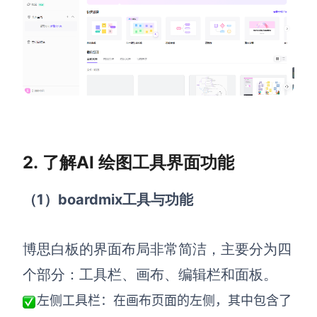
查看所有场景
2.
了解AI 绘图工具界面功能
AI创作
（1）boardmix工具与功能
创意与绘图
战略与流程设计
AI生成思维导图
博思白板的界面布局非常简洁，主要分为四
AI生成商业画布
AI生成流程图
个部分：工具栏、画布、
编辑
栏和
面板
。
AI生成SWOT分析
AI生成用户旅程图
左侧
工具栏
：在
画布页面的左侧，其
中包含了