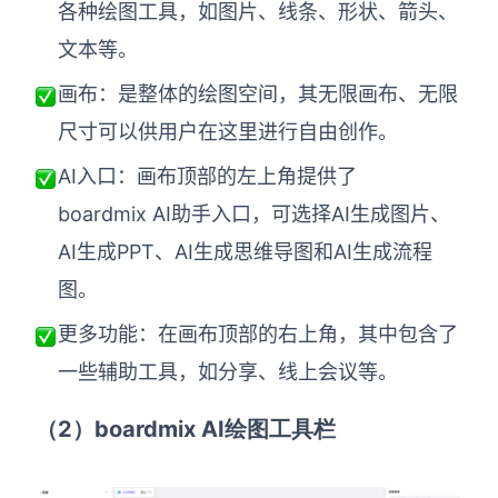
AI生成PEST分析
AI生成鱼骨图
各种绘图工具，如
图片、
线条、形状、箭头、
AI生成5Why分析
文本等。
AI生成甘特图
AI生成平衡计分卡
画布
：是
整体的
绘图空间，其无限
画布、无限
AI生成组织结构图
AI生成时间管理四象限
尺寸可以供用户
在这里进行自由创作。
AI生成胜任力模型
A
I入口
：画布顶部的左上
角提供了
boardmix AI助手入口，可选择AI生成图片、
AI生成价值链
AI生成PPT、AI生成思维导图和AI生成流程
数据分析与策略
智能创作
图
。
AI生成用户画像
AI生成PPT
更多功能
：在画布
顶部的
右上角，其中包含了
一些辅助工具，如
分享、线上会议
等。
AI生成Smart分析
AI生成图片
AI生成波士顿矩阵
AI写作
（2）boardmix AI绘图工具栏
AI生成波特五力模型
AI对话
AI生成4P营销理论模型
AI生成简历