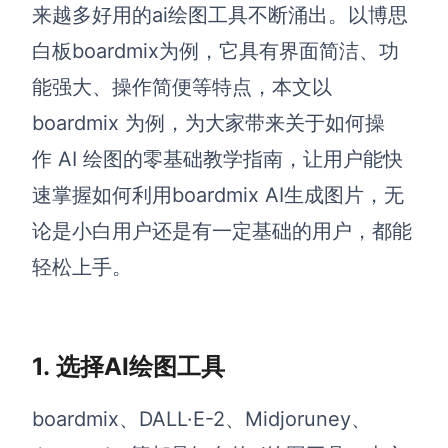
博思设计
来越多好用的ai绘图工具不断涌出。以博思
一体化产品设计工具
白板boardmix为例，
它具有界面简洁、功
博思AIPPT
能强大、操作简便等特点
，本文以
AI生成PPT，支持在线编辑
boardmix 为例，为大家带来
关于如何操
资源与下载
作 AI 绘图的零基础教学指南，让
用户
能
快
速掌握如何利用boardmix AI生成图片，
无
向团队介绍
博思白板boardmix
论是小白用户还是有一定基础的用户
，都能
轻松上手。
下载
客户端、插件
1.
选择AI绘图工具
b
oardmix、DALL·E-2、Midjoruney、