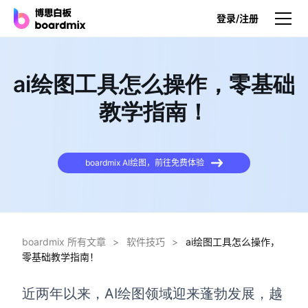
登录/注册
产品
ai绘图工具怎么操作，零基础
产品
教学指南！
博思白板
无限画布，AI加持，实时协作
boardmix AI绘图，前往免费体验
博思白板SDK
在您的网站或应用集成白板
博思AI
一键生成，您的Al超级智能体
boardmix 所有文章
>
软件技巧
>
ai绘图工具怎么操作，
零基础教学指南！
博思白板离线版
本地笔记存储，隐私白板空间
近两年以来，AI绘图领域迎来蓬勃发展，越