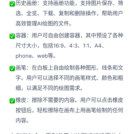
企业版申请试用
历史画册
：
支持画册功能，支持图片保存、筛
满足企业级团队协作和管理需求
选、全览、下载、复制和删除操作，帮助用户
高效管理AI绘图的文件。
帮助支持
容器
：
用户可自由创建容器，
其中
预设了各种
帮助中心
尺寸大小，
包括
16:9、4:3、1:1、A4、
获取详细功能指南和技术支持
phone、web等。
知识分享社区
探索创意灵感与高效协作技巧
画笔
：在白板上自由绘制各种图形、线条和文
字。用户可以选择不同的画笔样式、颜色和粗
定价
细，以满足不同的绘图需求。
橡皮
：擦除不需要的内容。用户可以点击橡皮
按钮后，轻松擦除在画布上用画笔绘制的任何
内容。