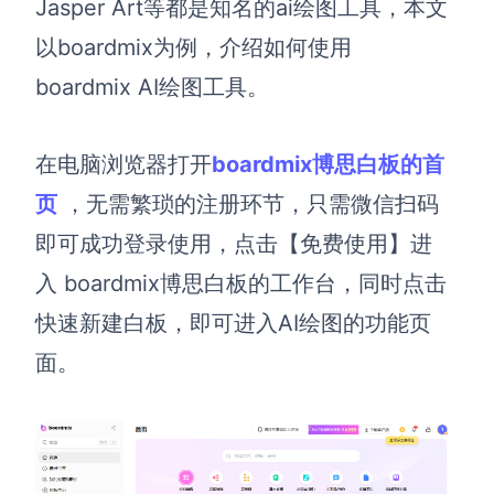
Jasper Art等都是知名的ai绘图工具，本文
解决方案
以boardmix为例，介绍如何使用
boardmix AI绘图工具。
高效协作
在线绘图
团队协作提效
在电脑浏览器打开
boardmix博思白板的首
思维和灵感整理
素材整理
页
，无需繁琐的注册
环节
，只需微信扫码
流程整理
在线白板
即可成功登录使用
，
点击【免费使用】进
客户旅程图
涂鸦画板
入 boardmix博思白板的工作台，同时
点击
路线图
敏捷实践
快速新建白板，即可进入AI绘图的功能页
ER图
面。
UML图
数据流图
情绪板