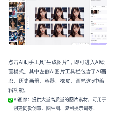
AI生成竞品分析
AI生成安索夫矩阵
AI生成Grow模型
AI生成AARRR模型
模板社区
点击AI助手工具“生成图片”
，即可进入AI绘
企业服务
画模式。其中左侧AI图片工具栏包含了AI画
廊、历史画册、容器、橡皮、画笔这5中编
私有化部署
管理功能定制 · 专业部署方案
辑功能。
AI画廊
：
提供
大量高质量的
图片
素材
，可用于
客户案例
用boardmix提升团队协作效率
创建同款创意、图生图、复制提示词等。