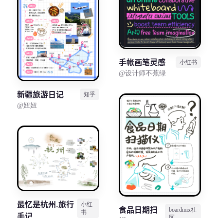
解决方案
高效协作
在线绘图
手帐画笔灵感
小红书
团队协作提效
@设计师不蕉绿
思维和灵感整理
素材整理
新疆旅游日记
知乎
流程整理
在线白板
@妞妞
客户旅程图
涂鸦画板
路线图
敏捷实践
ER图
UML图
数据流图
最忆是杭州.旅行
小红
食品日期扫
情绪板
boardmix社
书
手记
区