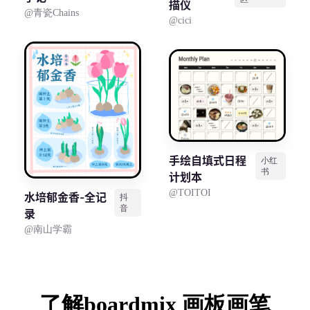
描仪
@青瓷Chains
@cici
查看所有场景
手绘自填式日程
小红
AI创作
书
计划本
@TOITOI
水培郁金香-全记
抖
创意与绘图
音
录
战略与流程设计
@南山学霸
AI生成思维导图
AI生成商业画布
AI生成流程图
AI生成SWOT分析
AI生成用户旅程图
了解
boardmix
画板画笔