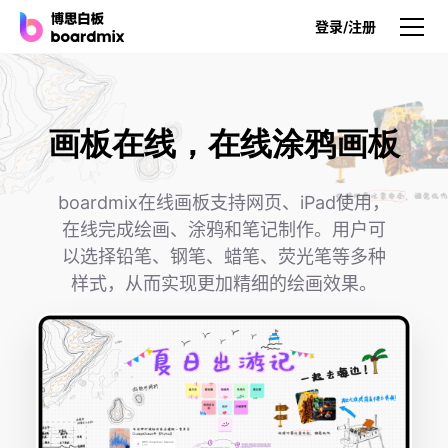
登录/注册
产品
画板在线，在线涂鸦画板
产品
博思白板
boardmix在线画板支持网页、iPad使用，
无限画布，AI加持，实时协作
在线完成绘画、涂鸦和笔记制作。用户可
博思白板SDK
以选择铅笔、钢笔、蜡笔、荧光笔等多种
在您的网站或应用集成白板
样式，从而实现更加精细的绘画效果。
博思AI
一键生成，您的Al超级智能体
博思白板离线版
本地笔记存储，隐私白板空间