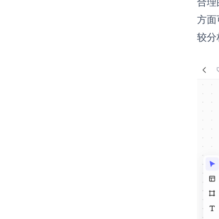
合理
方面
较分