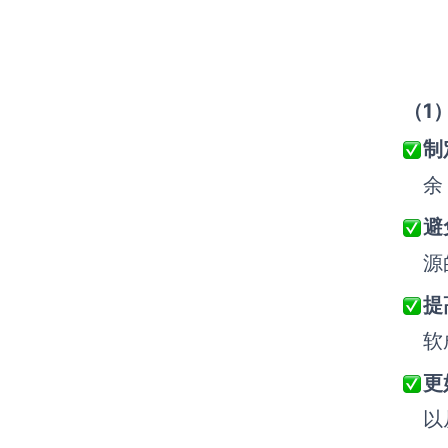
（1
制
余
避
源
提
软
更
以