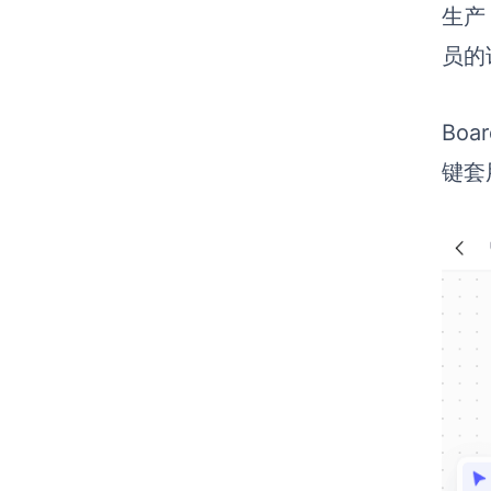
生产
员的
Bo
键套