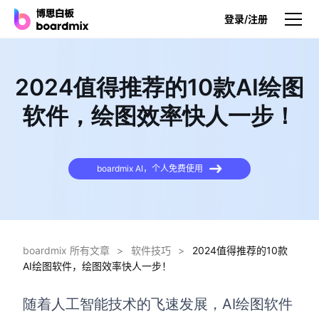
登录/注册
产品
2024值得推荐的10款AI绘图
产品
软件，绘图效率快人一步！
博思白板
无限画布，AI加持，实时协作
boardmix AI，个人免费使用
博思白板SDK
在您的网站或应用集成白板
博思AI
一键生成，您的Al超级智能体
boardmix 所有文章
>
软件技巧
>
2024值得推荐的10款
AI绘图软件，绘图效率快人一步！
博思白板离线版
本地笔记存储，隐私白板空间
AI绘图软件
随着人工智能技术的飞速发展，