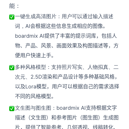
能：
查看所有场景
一键生成高清图片：用户可以通过输入描述
AI会根据这些信息生成相应的图像。
词，
boardmix AI提供了丰富的提示词库，包括人
物、产品、风景、画面效果及构图描述等，方
便用户快速上手。
多种风格模型：支持照片写实、人物拟真、二
AI创作
2.5D渲染和产品设计等多种基础风格，
次元、
创意与绘图
以及Lora模型，用户可以根据自己的需求选择
战略与流程设计
不同的风格模型。
AI生成思维导图
boardmix AI支持根据文字
AI生成商业画布
文生图与图生图：
AI生成流程图
描述（文生图）和参考图片（图生图）生成图
AI生成SWOT分析
AI生成用户旅程图
片，提供了智能参考、几何透视、线稿转化、