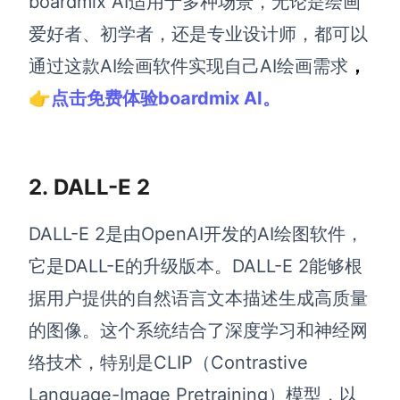
boardmix AI适用于多种场景，无论是绘画
企业版申请试用
满足企业级团队协作和管理需求
爱好者、初学者，还是专业设计师，都可以
通过这款AI绘画软件实现自己AI绘画需求
，
帮助支持
👉点击免费体验boardmix AI。
帮助中心
获取详细功能指南和技术支持
知识分享社区
2.
DALL-E 2
探索创意灵感与高效协作技巧
DALL-E 2是由OpenAI开发的AI绘图软件，
定价
它是DALL-E的升级版本。DALL-E 2能够根
据用户提供的自然语言文本描述生成高质量
的图像。这个系统结合了深度学习和神经网
络技术，特别是CLIP（Contrastive
Language-Image Pretraining）模型，以