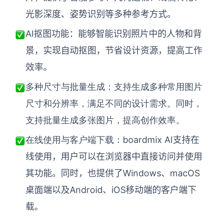
AI生成PEST分析
AI生成鱼骨图
光影深度、姿势识别等多种参考方式。
AI生成5Why分析
AI生成甘特图
AI抠图功能：能够智能识别照片中的人物和背
AI生成平衡计分卡
AI生成组织结构图
景，实现自动抠图，节省设计资源，提高工作
AI生成时间管理四象限
效率。
AI生成胜任力模型
多种尺寸与批量生成：支持生成多种常用图片
AI生成价值链
尺寸和分辨率，满足不同的设计需求。同时，
支持批量生成多张图片，提高创作效率。
数据分析与策略
智能创作
boardmix AI支持在
在线使用与客户端下载：
AI生成用户画像
AI生成PPT
线使用，用户可以在浏览器中直接访问并使用
AI生成Smart分析
AI生成图片
其功能。同时，也提供了Windows、macOS
AI生成波士顿矩阵
AI写作
桌面端以及Android、iOS移动端的客户端下
AI生成波特五力模型
AI对话
载。
AI生成4P营销理论模型
AI生成简历