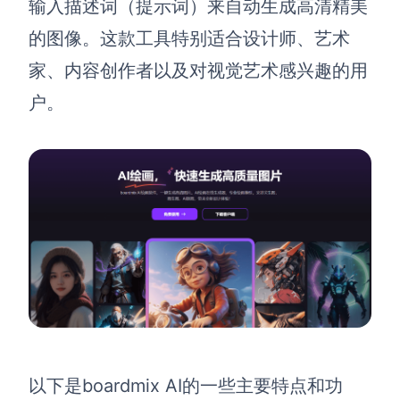
输入描述词（提示词）来自动生成高清精美
解决方案
的图像。这款工具特别适合设计师、艺术
家、内容创作者以及对视觉艺术感兴趣的用
高效协作
户。
在线绘图
团队协作提效
思维和灵感整理
素材整理
流程整理
在线白板
客户旅程图
涂鸦画板
路线图
敏捷实践
ER图
UML图
数据流图
boardmix AI的一些主要特点和功
以下是
情绪板