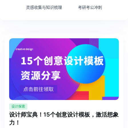
博思设计
灵感收集与知识梳理
考研考公冲刺
一体化产品设计工具
博思AIPPT
AI生成PPT，支持在线编辑
资源与下载
向团队介绍
博思白板boardmix
下载
客户端、插件
设计探索
设计师宝典！15个创意设计模板，激活想象
力！