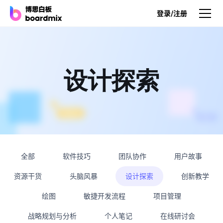
登录/注册
产品
产品
设计探索
博思白板
无限画布，AI加持，实时协作
博思白板SDK
在您的网站或应用集成白板
全部
软件技巧
团队协作
用户故事
博思AI
一键生成，您的Al超级智能体
资源干货
头脑风暴
设计探索
创新教学
博思白板离线版
绘图
敏捷开发流程
项目管理
本地笔记存储，隐私白板空间
战略规划与分析
个人笔记
在线研讨会