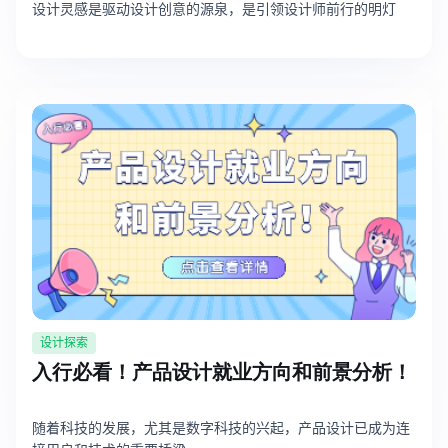
设计灵感是驱动设计创意的源泉，是引领设计师前行的明灯
解决方案
高效协作
在线绘图
团队协作提效
思维和灵感整理
素材整理
流程整理
在线白板
客户旅程图
涂鸦画板
路线图
敏捷实践
ER图
设计探索
UML图
入行必看！产品设计就业方向和前景分析！
数据流图
随着科技的发展，尤其是数字科技的兴起，产品设计已成为连
情绪板