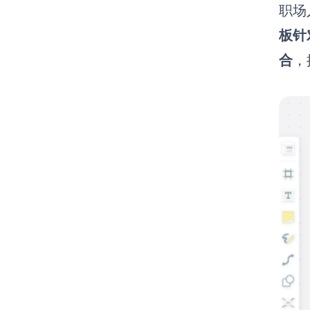
职场
板针
合
，