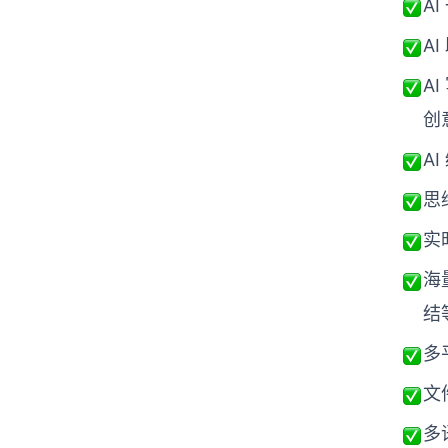
A
A
A
创
A
思
实
海
结
多
文
多