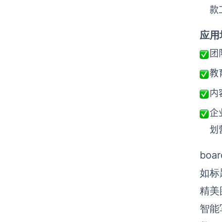
款
应用
团
教
内
企
划
bo
如标
精美
智能