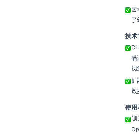
艺
了
技术
C
描
视
扩
数
使用
测
O