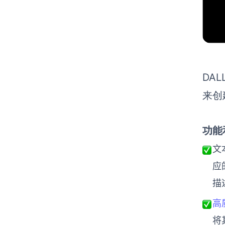
DA
来创
功能
文
应
描
高
将