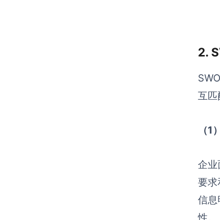
2.
SW
互匹
（1
企业
要求
信息
性。