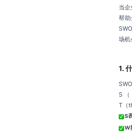
当企
帮助
SW
场机
1.
SW
S（
T（
S
W