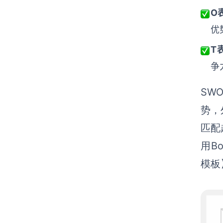
O
优
T
争
SW
势，
匹配
用
B
模板