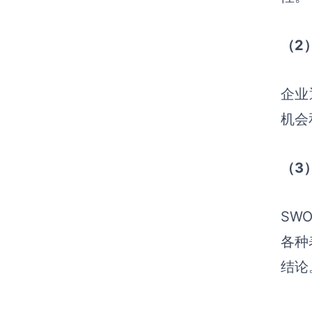
（2
企业
机会
（3
SW
各种
结论