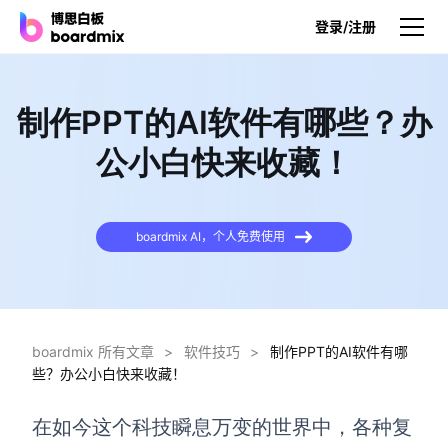
登录/注册
产品
制作PPT的AI软件有哪些？办
产品
公小白快来收藏！
博思白板
无限画布，AI加持，实时协作
boardmix AI，个人免费使用
博思白板SDK
在您的网站或应用集成白板
博思AI
一键生成，您的Al超级智能体
boardmix 所有文章
>
软件技巧
>
制作PPT的AI软件有哪
些？办公小白快来收藏！
博思白板离线版
本地笔记存储，隐私白板空间
在如今这个科技瞬息万变的世界中，各种复