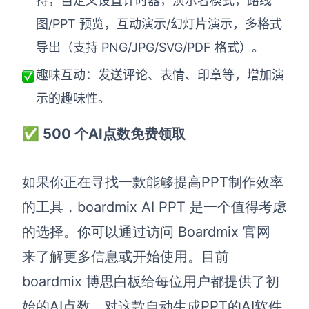
持，自定义设置计时器，演示者模式，路线
图/PPT 预览，互动演示/幻灯片演示，多格式
AI生成竞品分析
导出（支持 PNG/JPG/SVG/PDF 格式）。
AI生成安索夫矩阵
趣味互动：发送评论、表情、印章等，增加演
AI生成Grow模型
示的趣味性。
AI生成AARRR模型
✅ 500 个AI点数免费领取
模板社区
如果你正在寻找一款能够提高PPT制作效率
企业服务
的工具，boardmix AI PPT 是一个值得考虑
私有化部署
的选择。你可以通过访问 Boardmix 官网
管理功能定制 · 专业部署方案
来了解更多信息或开始使用。目前
客户案例
boardmix 博思白板给每位用户都提供了初
用boardmix提升团队协作效率
始的AI点数，对这款自动生成PPT的AI软件