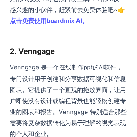
企业版申请试用
满足企业级团队协作和管理需求
感兴趣的小伙伴，赶紧前去免费体验吧~👉
点击免费使用boardmix AI。
帮助支持
帮助中心
获取详细功能指南和技术支持
2.
Venngage
知识分享社区
Venngage
是一个在线
制作
的
软件
，
探索创意灵感与高效协作技巧
ppt
AI
专门设计用于创建和分享数据可视化和信息
定价
图表。它提供了一个直观的拖放界面，让用
户即使没有设计或编程背景也能轻松创建专
Venngage
业的图表和报告。
特别适合那些
需要将复杂数据转化为易于理解的视觉表现
的个人和企业。