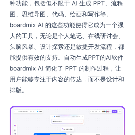
种功能，包括但不限于 AI 生成 PPT、流程
解决方案
图、思维导图、代码、绘画和写作等。
boardmix AI 的这些功能使得它成为一个强
高效协作
大的工具，无论是个人笔记、在线研讨会、
在线绘图
团队协作提效
头脑风暴、设计探索还是敏捷开发流程，都
思维和灵感整理
素材整理
能提供有效的支持。自动生成PPT的AI软件
流程整理
在线白板
boardmix AI 简化了 PPT 的制作过程，让
客户旅程图
涂鸦画板
用户能够专注于内容的传达，而不是设计和
路线图
敏捷实践
排版。
ER图
UML图
数据流图
情绪板