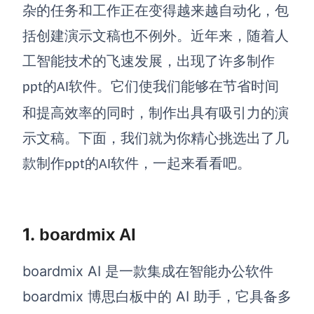
博思设计
杂的任务和工作正在变得越来越自动化，包
一体化产品设计工具
括创建演示文稿也不例外。近年来，随着人
博思AIPPT
工智能技术的飞速发展，出现了许多制作
AI生成PPT，支持在线编辑
的
软件。它们使我们能够在节省时间
ppt
AI
资源与下载
和提高效率的同时，制作出具有吸引力的演
示文稿。下面，我们就为你精心挑选出了几
向团队介绍
博思白板boardmix
款制作
的
软件，一起来看看吧。
ppt
AI
1.
boardmix AI
下载
客户端、插件
boardmix AI 是一款集成在智能办公软件
boardmix 博思白板中的 AI 助手，它具备多