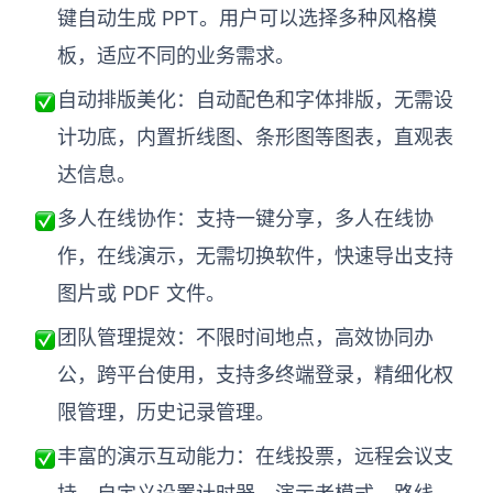
AI生成PEST分析
AI生成鱼骨图
键自动生成 PPT。用户可以选择多种风格模
AI生成5Why分析
AI生成甘特图
板，适应不同的业务需求。
AI生成平衡计分卡
AI生成组织结构图
自动排版美化：自动配色和字体排版，无需设
AI生成时间管理四象限
计功底，内置折线图、条形图等图表，直观表
AI生成胜任力模型
达信息。
AI生成价值链
多人在线协作：支持一键分享，多人在线协
作，在线演示，无需切换软件，快速导出支持
数据分析与策略
智能创作
图片或 PDF 文件。
AI生成用户画像
AI生成PPT
团队管理提效：不限时间地点，高效协同办
AI生成Smart分析
AI生成图片
公，跨平台使用，支持多终端登录，精细化权
AI生成波士顿矩阵
AI写作
限管理，历史记录管理。
AI生成波特五力模型
AI对话
丰富的演示互动能力：在线投票，远程会议支
AI生成4P营销理论模型
AI生成简历