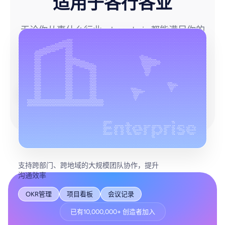
适用于各行各业
无论你从事什么行业，boardmix 都能满足你的
协作需求
企业团队协作
教育培训
游戏设计
咨询服务
支持跨部门、跨地域的大规模团队协作，提升
沟通效率
架构设计
商业画布
风控分析
选品分析
灵感收集
病例分析
流程优化
故事板
课件制作
关卡设计
技术评审
MVP规划
投资决策
营销策划
设计评审
流程优化
架构设计
互动教学
角色设定
文档协作
客户画像
数据看板
版本管理
远程会诊
报告制作
作业批改
融资路演
OKR管理
项目看板
会议记录
已有10,000,000+ 创造者加入