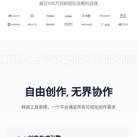
超过100万创新团队信赖的选择
解决方案
高效协作
在线绘图
团队协作提效
思维和灵感整理
素材整理
流程整理
在线白板
客户旅程图
涂鸦画板
路线图
敏捷实践
自由创作, 无界协作
ER图
释放工具束缚，一个平台满足所有可视化创作需求
UML图
数据流图
情绪板