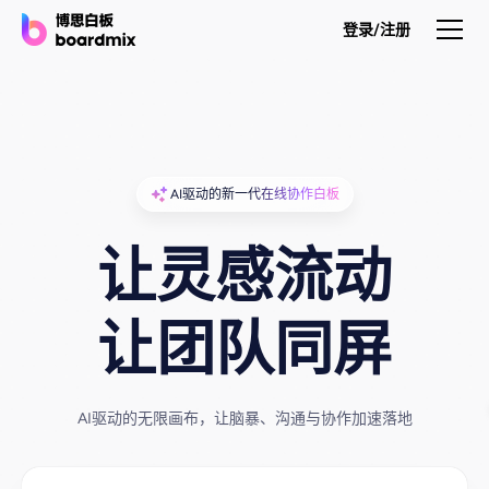
登录/注册
产品
产品
AI驱动的新一代在线协作白板
博思白板
无限画布，AI加持，实时协作
让灵感流动
博思白板SDK
在您的网站或应用集成白板
让团队同屏
博思AI
一键生成，您的Al超级智能体
AI驱动的无限画布，让脑暴、沟通与协作加速落地
博思白板离线版
本地笔记存储，隐私白板空间