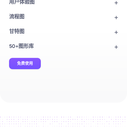
理脉络清晰可见。
用户体验图
全景绘制用户触点与情感曲线，精准洞察痛点，驱动产品体验
的深度优化。
流程图
标准化业务逻辑与审批链路，消除流程盲点，让跨部门协作在
画布上丝滑对接。
甘特图
动态掌控项目生命周期，实时同步任务进度与交付节点，确保
资源配置最优解。
50+图形库
集成泳道图、UML、网络拓扑等海量专业图形，一站式满足全
场景绘图需求。
免费使用