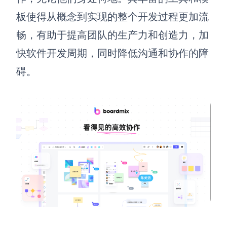
板使得从概念到实现的整个开发过程更加流
解决方案
畅，有助于提高团队的生产力和创造力，加
高效协作
快软件开发周期，同时降低沟通和协作的障
在线绘图
团队协作提效
碍。
思维和灵感整理
素材整理
流程整理
在线白板
客户旅程图
涂鸦画板
路线图
敏捷实践
ER图
UML图
数据流图
情绪板