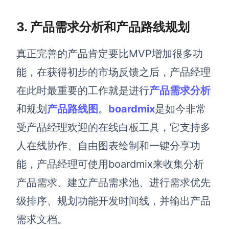
企业版申请试用
满足企业级团队协作和管理需求
3. 产品需求分析和产品路线规划
帮助支持
真正完善的产品肯定要比MVP增加很多功
帮助中心
能，在获得初步的市场反馈之后，产品经理
获取详细功能指南和技术支持
在此时最重要的工作就是进行
产品需求分析
知识分享社区
和规划
产品路线图
。
boardmix
是如今非常
探索创意灵感与高效协作技巧
受产品经理欢迎的在线白板工具，它支持多
定价
人在线协作、自由图表绘制和一键分享功
能，产品经理可使用boardmix来收集分析
产品需求、建立产品需求池、进行需求优先
级排序、规划功能开发时间线，并输出产品
需求文档。