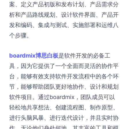
博思设计
案、定义产品初版和发布计划、产品需求分
一体化产品设计工具
析和产品路线规划、设计软件界面、产品开
博思AIPPT
发和编码、集成与测试、实施部署和运维八
AI生成PPT，支持在线编辑
个步骤。
资源与下载
boardmix博思白板
是软件开发的必备工
向团队介绍
博思白板boardmix
具，因为它提供了一个全面而灵活的协作平
台，能够有效支持软件开发流程中的各个环
节，能够帮助团队更好地协作、设计和规划
下载
软件项目。通过boardmix，团队成员可以
客户端、插件
轻松地共享想法、创建流程图、制作原型、
进行头脑风暴、进行迭代设计，并且实时协
作，无论他们身处何地。其丰富的工具和模