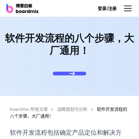
登录/注册
产品
软件开发流程的八个步骤，大
产品
厂通用！
博思白板
无限画布，AI加持，实时协作
博思白板SDK
在您的网站或应用集成白板
博思AI
一键生成，您的Al超级智能体
boardmix 所有文章
>
战略规划与分析
>
软件开发流程的
八个步骤，大厂通用！
博思白板离线版
本地笔记存储，隐私白板空间
软件开发流程包括
确定产品定位和解决方