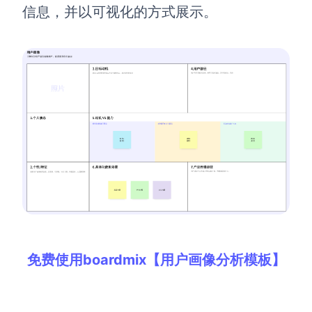
AI生成PEST分析
AI生成鱼骨图
信息，并以可视化的方式展示。
AI生成5Why分析
AI生成甘特图
AI生成平衡计分卡
AI生成组织结构图
AI生成时间管理四象限
AI生成胜任力模型
AI生成价值链
数据分析与策略
智能创作
AI生成用户画像
AI生成PPT
AI生成Smart分析
AI生成图片
免费使用boardmix【用户画像分析模板】
AI生成波士顿矩阵
AI写作
AI生成波特五力模型
AI对话
AI生成4P营销理论模型
AI生成简历