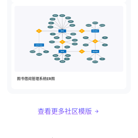
AI生成PEST分析
AI生成鱼骨图
AI生成5Why分析
AI生成甘特图
AI生成平衡计分卡
AI生成组织结构图
AI生成时间管理四象限
AI生成胜任力模型
AI生成价值链
数据分析与策略
智能创作
图书借阅管理系统ER图
AI生成用户画像
AI生成PPT
AI生成Smart分析
AI生成图片
查看更多社区模版
AI生成波士顿矩阵
AI写作
AI生成波特五力模型
AI对话
AI生成4P营销理论模型
AI生成简历