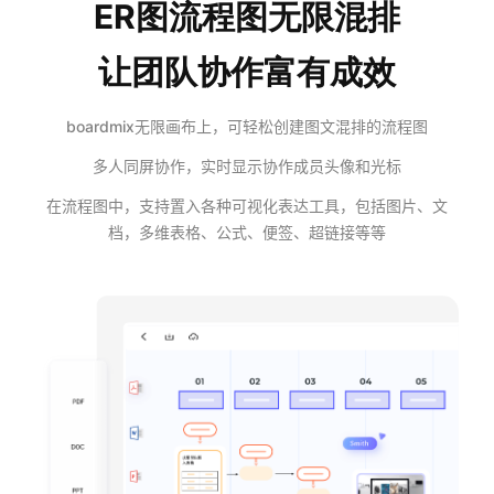
ER图流程图无限混排
AI生成竞品分析
让团队协作富有成效
AI生成安索夫矩阵
AI生成Grow模型
boardmix无限画布上，可轻松创建图文混排的流程图
多人同屏协作，实时显示协作成员头像和光标
AI生成AARRR模型
在流程图中，支持置入各种可视化表达工具，包括图片、文
档，多维表格、公式、便签、超链接等等
模板社区
企业服务
私有化部署
管理功能定制 · 专业部署方案
客户案例
用boardmix提升团队协作效率