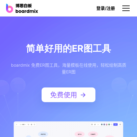
登录/注册
产品
产品
简单好用的ER图工具
博思白板
无限画布，AI加持，实时协作
boardmix 免费ER图工具，海量模板在线使用，轻松绘制高质
量ER图
博思白板SDK
在您的网站或应用集成白板
免费使用
博思AI
一键生成，您的Al超级智能体
博思白板离线版
本地笔记存储，隐私白板空间