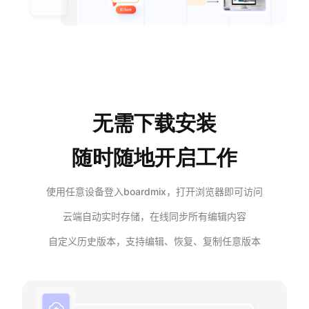
企业版申请试用
满足企业级团队协作和管理需求
帮助支持
帮助中心
获取详细功能指南和技术支持
无需下载安装
知识分享社区
随时随地开启工作
探索创意灵感与高效协作技巧
定价
使用任意设备登入boardmix，打开浏览器即可访问
云端自动实时存储，在线同步所有编辑内容
自定义历史版本，支持编辑、恢复、复制任意版本