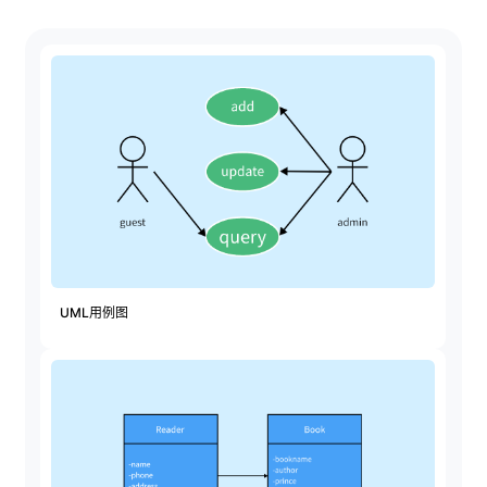
解决方案
高效协作
在线绘图
团队协作提效
思维和灵感整理
素材整理
流程整理
在线白板
客户旅程图
涂鸦画板
路线图
敏捷实践
UML用例图
ER图
UML图
数据流图
情绪板