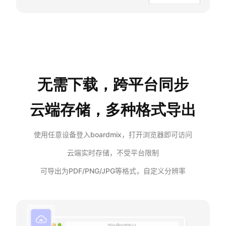
企业版申请试用
满足企业级团队协作和管理需求
帮助支持
帮助中心
获取详细功能指南和技术支持
无需下载，跨平台同步
知识分享社区
云端存储，多种格式导出
探索创意灵感与高效协作技巧
使用任意设备登入boardmix，打开浏览器即可访问
定价
云端实时存储，不受平台限制
可导出为PDF/PNG/JPG等格式，自定义分辨率