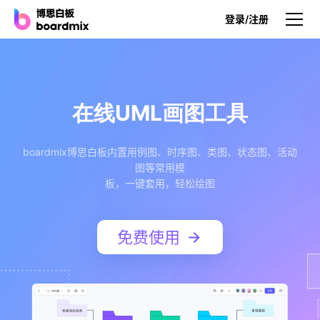
登录/注册
产品
产品
在线UML画图工具
博思白板
无限画布，AI加持，实时协作
boardmix博思白板内置用例图、时序图、类图、状态图、活动
图等常用模
博思白板SDK
板，一键套用，轻松绘图
在您的网站或应用集成白板
博思AI
免费使用
一键生成，您的Al超级智能体
博思白板离线版
本地笔记存储，隐私白板空间