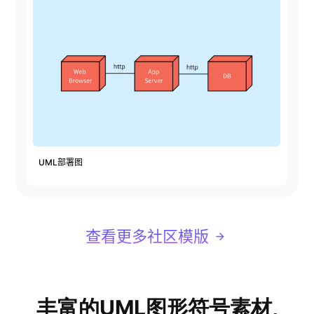
AI生成PEST分析
AI生成鱼骨图
AI生成5Why分析
AI生成甘特图
AI生成平衡计分卡
AI生成组织结构图
AI生成时间管理四象限
AI生成胜任力模型
AI生成价值链
UML部署图
数据分析与策略
智能创作
AI生成用户画像
AI生成PPT
查看更多社区模版
AI生成Smart分析
AI生成图片
AI生成波士顿矩阵
AI写作
AI生成波特五力模型
AI对话
丰富的UML图形符号素材,
AI生成4P营销理论模型
AI生成简历