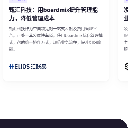
甄汇科技：用boardmix提升管理能
凌迪
力，降低管理成本
业
甄汇科技作为中国领先的一站式差旅及费用管理平
凌迪科
台，正处于其发展快车道，使用boardmix优化管理模
服装
式，帮助统一协作方式，规范业务流程，提升组织效
字时
能。
服装