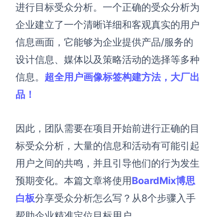
博思设计
进行
目标
受众分析
。一个正确的受众分析为
一体化产品设计工具
企业建立了一个清晰详细和客观真实的用户
博思AIPPT
信息画面，它能够为企业提供产品/服务的
AI生成PPT，支持在线编辑
设计信息、媒体以及策略活动的选择等多种
资源与下载
信息。
超全用户画像标签构建方法，大厂出
品！
向团队介绍
博思白板boardmix
因此，团队需要在项目开始前进行正确的
目
标
受众分析，大量的信息和活动有可能引起
下载
用户之间的共鸣，并且引导他们的行为发生
客户端、插件
预期变化。
本
篇文章将
使用
BoardMix博思
白板
分
享受众分析
怎么写
？
从8个步骤入手
帮助企业精准定位目标用户。