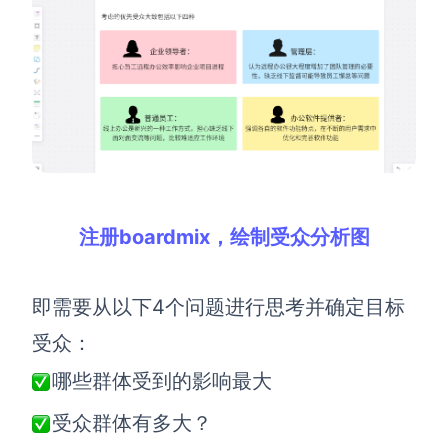
AI生成竞品分析
AI生成安索夫矩阵
AI生成Grow模型
AI生成AARRR模型
模板社区
注册boardmix，绘制受众分析图
企业服务
即需要从以下4个问题进行思考并确定目标
私有化部署
管理功能定制 · 专业部署方案
受众：
哪些群体受到的影响最大
客户案例
用boardmix提升团队协作效率
受众群体有多大？