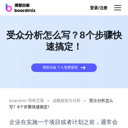
登录/注册
产品
受众分析怎么写？8个步骤快
产品
速搞定！
博思白板
无限画布，AI加持，实时协作
博思白板 个人免费使用
博思白板SDK
在您的网站或应用集成白板
博思AI
一键生成，您的Al超级智能体
boardmix 所有文章
>
战略规划与分析
>
受众分析怎么
写？8个步骤快速搞定！
博思白板离线版
本地笔记存储，隐私白板空间
企业在实施一个项目或者计划之前，通常会