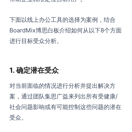
解决方案
下面以
线上办公工具的选择为
案例
，结合
高效协作
BoardMix
博思
白板介绍如何
从以下8个方面
在线绘图
团队协作提效
进行
目标
受众分析。
思维和灵感整理
素材整理
流程整理
在线白板
1. 确定潜在受众
客户旅程图
涂鸦画板
路线图
敏捷实践
对当前面临的情况进行分析并提出解决方
ER图
案，通过团队集思广益来列出所有受健康/
UML图
社会问题影响或有可能控制这些问题的潜在
数据流图
受众。
情绪板