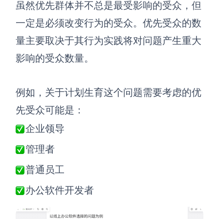
AI生成PEST分析
AI生成鱼骨图
虽然优先群体并不总是最受影响的受众，但
AI生成5Why分析
一定是必须改变行为的受众。优先受众的数
AI生成甘特图
AI生成平衡计分卡
量主要取决于其行为实践将对问题产生重大
AI生成组织结构图
AI生成时间管理四象限
影响的受众数量。
AI生成胜任力模型
例如，关于计划生育这个问题需要考虑的优
AI生成价值链
先受众可能是
：
数据分析与策略
智能创作
企业领导
AI生成用户画像
AI生成PPT
管理者
AI生成Smart分析
AI生成图片
普通员工
AI生成波士顿矩阵
AI写作
办公软件开发者
AI生成波特五力模型
AI对话
AI生成4P营销理论模型
AI生成简历