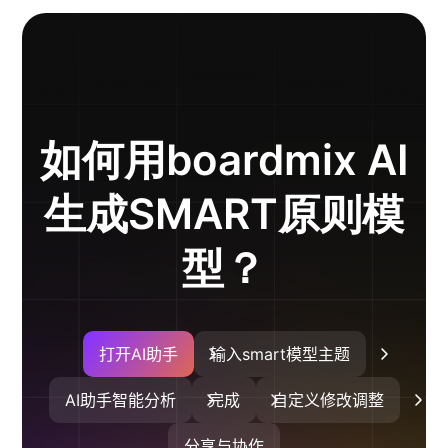
AI生成竞品分析
AI生成安索夫矩阵
AI生成Grow模型
如何用boardmix AI
AI生成AARRR模型
生成SMART原则模
模板社区
型？
企业服务
私有化部署
管理功能定制 · 专业部署方案
打开AI助手
输入smart模型主题
客户案例
AI助手智能分析
完成
自定义修改调整
用boardmix提升团队协作效率
分享与协作