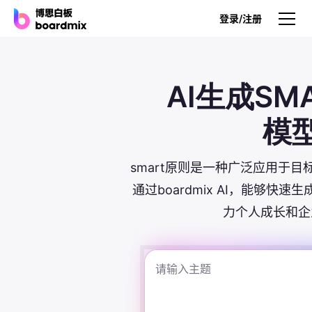
登录/注册
产品
AI生成SM
产品
模
博思白板
无限画布，AI加持，实时协作
smart原则是一种广泛应用于
博思白板SDK
通过boardmix AI，能够快速
在您的网站或应用集成白板
力个人成长和企
博思AI
一键生成，您的Al超级智能体
博思白板离线版
本地笔记存储，隐私白板空间