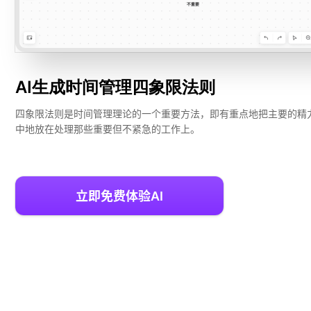
AI生成PEST分析
AI生成鱼骨图
AI生成5Why分析
AI生成甘特图
AI生成平衡计分卡
AI生成组织结构图
AI生成时间管理四象限
AI生成时间管理四象限法则
AI生成胜任力模型
四象限法则是时间管理理论的一个重要方法，即有重点地把主要的精
中地放在处理那些重要但不紧急的工作上。
AI生成价值链
数据分析与策略
智能创作
立即免费体验AI
AI生成用户画像
AI生成PPT
AI生成Smart分析
AI生成图片
AI生成波士顿矩阵
AI写作
AI生成波特五力模型
AI对话
AI生成4P营销理论模型
AI生成简历