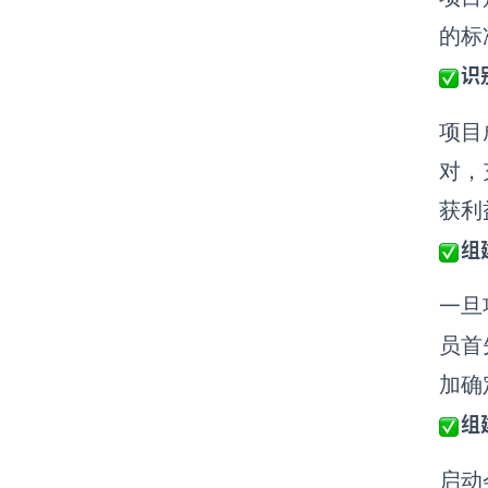
的标
识
项目
对，
获利
组
一旦
员首
加确
组
启动