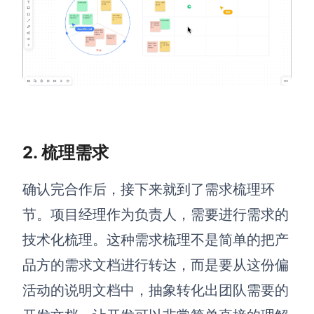
AI生成PEST分析
AI生成鱼骨图
AI生成5Why分析
AI生成甘特图
AI生成平衡计分卡
AI生成组织结构图
AI生成时间管理四象限
AI生成胜任力模型
AI生成价值链
2. 梳理需求
数据分析与策略
智能创作
确认完合作后，接下来就到了需求梳理环
AI生成用户画像
AI生成PPT
节。项目经理作为负责人，需要进行需求的
AI生成Smart分析
AI生成图片
技术化梳理。这种需求梳理不是简单的把产
AI生成波士顿矩阵
AI写作
品方的需求文档进行转达，而是要从这份偏
AI生成波特五力模型
AI对话
活动的说明文档中，抽象转化出团队需要的
AI生成4P营销理论模型
AI生成简历