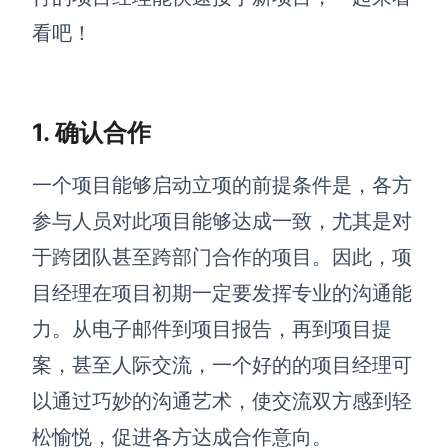
看吧！
解决方案
高效协作
在线绘图
1. 确认合作
团队协作提效
思维和灵感整理
素材整理
一个项目能够启动立项的前提条件是，各方
流程整理
在线白板
参与人员对此项目能够达成一致，尤其是对
客户旅程图
涂鸦画板
于跨团队甚至跨部门合作的项目。因此，项
路线图
敏捷实践
目经理在项目初期一定要发挥专业的沟通能
ER图
力。从电子邮件到项目报告，再到项目提
UML图
案，甚至人际交流，一个好的的项目经理可
数据流图
以通过巧妙的沟通艺术，使交流双方感到轻
情绪板
松愉悦，促进各方达成合作意向。