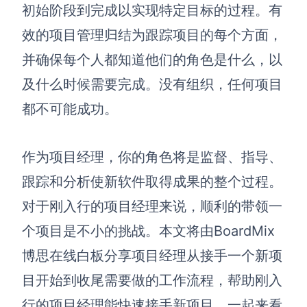
博思设计
初始阶段到完成以实现特定目标的过程。有
一体化产品设计工具
效的项目管理归结为跟踪项目的每个方面，
博思AIPPT
并确保每个人都知道他们的角色是什么，以
AI生成PPT，支持在线编辑
及什么时候需要完成。没有组织，任何项目
资源与下载
都不可能成功。
向团队介绍
博思白板boardmix
作为项目经理，你的角色将是监督、指导、
跟踪和分析使新软件取得成果的整个过程。
对于刚入行的项目经理来说，顺利的带领一
下载
个项目是不小的挑战。本文将由BoardMix
客户端、插件
博思在线白板分享项目经理从接手一个新项
目开始到收尾需要做的工作流程，帮助刚入
行的项目经理能快速接手新项目，一起来看