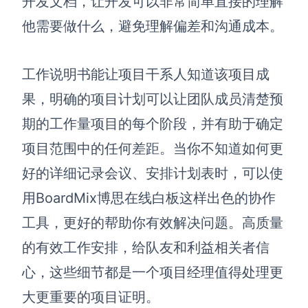
开发文档，让开发可以非常简单直接的理解
他需要做什么，避免理解偏差和沟通成本。
AI生成竞品分析
AI生成安索夫矩阵
工作说明书能让项目干系人知道该项目成
AI生成Grow模型
果，明确的项目计划可以让团队成员清楚预
AI生成AARRR模型
期的工作量项目的每个阶段，并有助于确定
项目范围中的任何差距。当你不知道如何更
模板社区
好的详细记录会议、安排计划表时，可以使
企业服务
用BoardMix博思在线白板这样出色的协作
私有化部署
工具，更好的帮助你有效解决问题。高质量
管理功能定制 · 专业部署方案
的有效工作安排，给队友和利益相关者信
客户案例
心，这些细节都是一个项目经理值得处理更
用boardmix提升团队协作效率
大更重要的项目证明。