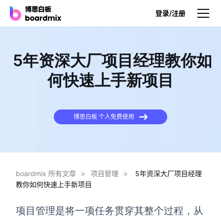
登录/注册
产品
5年资深大厂项目经理教你如
产品
何快速上手新项目
博思白板
无限画布，AI加持，实时协作
博思白板 个人免费使用
博思白板SDK
在您的网站或应用集成白板
博思AI
一键生成，您的Al超级智能体
boardmix 所有文章
>
项目管理
>
5年资深大厂项目经理
教你如何快速上手新项目
博思白板离线版
本地笔记存储，隐私白板空间
项目管理是将一项任务贯穿其整个过程，从