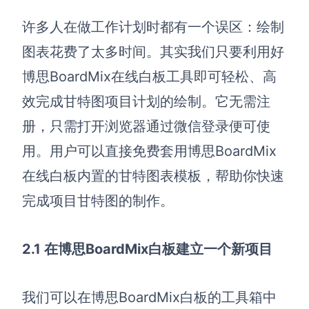
AI生成PEST分析
AI生成鱼骨图
许多人在做工作计划时都有一个误区：绘制
AI生成5Why分析
AI生成甘特图
图表花费
了太多
时间。其实我们只要利用好
AI生成平衡计分卡
AI生成组织结构图
博思
BoardMix
在线白板工具即可轻松
、高
AI生成时间管理四象限
效
完成甘特图
项目计划
的绘制
。
它无需注
AI生成胜任力模型
册，只需
打开浏览器
通过微信登录便可使
AI生成价值链
用。用户可以直接
免费套用
博思BoardMix
数据分析与策略
智能创作
在线白板内置的甘特图表模板
，帮助你快速
完成
项目
甘特图的制作
。
AI生成用户画像
AI生成PPT
AI生成Smart分析
AI生成图片
2.1 在博思BoardMix白板建立一个新项目
AI生成波士顿矩阵
AI写作
AI生成波特五力模型
AI对话
我们可以在
博思BoardMix白板
的工具箱中
AI生成4P营销理论模型
AI生成简历