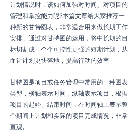
博思设计
计划情况时，
该如何加强对时间、对项目的
一体化产品设计工具
管理和掌控能力呢?
本篇文章
给大家推荐一
博思AIPPT
种新的
甘特图表
，非常适合
用来做
长期工作
AI生成PPT，支持在线编辑
安排
。
通过对甘特图的运用
，
将中长期的目
资源与下载
标切割成一个个可控性更强的短期计划，
从
而让计划
更快
落地
，
提高行动的效率。
向团队介绍
博思白板boardmix
甘特图是项目或任务管理中常用的一种图表
类型，横轴表示时间，纵轴表示项目，根据
下载
项目的起始、结束时间，在时间轴上表示整
客户端、插件
个期间上计划和实际的项目完成情况，非常
直观。