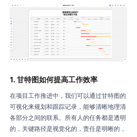
解决方案
高效协作
在线绘图
团队协作提效
思维和灵感整理
素材整理
流程整理
在线白板
客户旅程图
涂鸦画板
1. 甘特图如何提高工作效率
路线图
敏捷实践
在项目工作
推进
中，我们可以
通过甘特图的
ER图
可视化
来
规划和跟踪记录，能够
清晰地
理清
UML图
各部分之间的联系
。
所有人的任务都是透明
数据流图
的，关键路径是视觉化的，责任是明晰的
，
情绪板