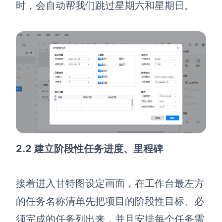
企业版申请试用
时，会自动帮我们跳过星期六和星期日。
满足企业级团队协作和管理需求
帮助支持
帮助中心
获取详细功能指南和技术支持
知识分享社区
探索创意灵感与高效协作技巧
定价
2.2 建立阶段性任务进度、里程碑
接着进入甘特图设定画面，在
工作台
最左方
的任务名称清单先把项目的阶段性目标、必
须完成的任务列出来，并且安排每个任务需