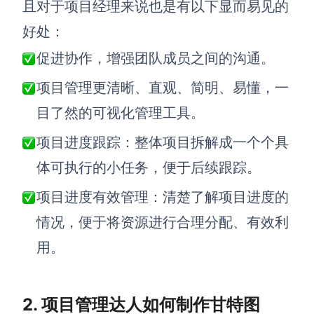
且对于项目经理来说也是有以下显而易见的
好处
：
查看所有场景
促进协作
，
增强
团队成员之间的
沟通
。
项目管理更清晰
、
直观、简明、易懂，一
目了然的
可视化管理工具
。
项目进度跟踪
：
整体项目拆解成一个个具
体可执行的小任务，便于后续跟踪
。
AI创作
项目进度有效管理
：
清楚了解项目进度
的
创意与绘图
情况，便于将
资源
进行
合理分配、有效利
战略与流程设计
AI生成思维导图
用
。
AI生成商业画布
AI生成流程图
AI生成SWOT分析
AI生成用户旅程图
2. 项目管理达人如何制作甘特图