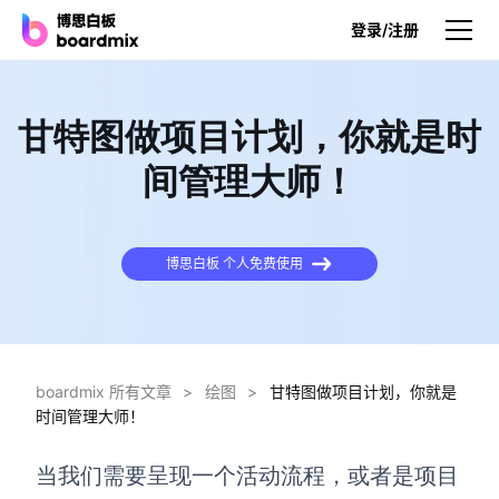
登录/注册
产品
甘特图做项目计划，你就是时
产品
间管理大师！
博思白板
无限画布，AI加持，实时协作
博思白板 个人免费使用
博思白板SDK
在您的网站或应用集成白板
博思AI
一键生成，您的Al超级智能体
boardmix 所有文章
>
绘图
>
甘特图做项目计划，你就是
时间管理大师！
博思白板离线版
本地笔记存储，隐私白板空间
当我们需要呈现一个活动流程，或者是项目