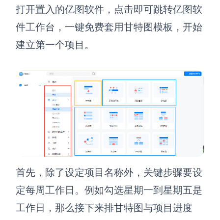
打开置入的亿图软件，点击即可跳转亿图软
AI生成竞品分析
件工作台，一键免费套用甘特图模板，开始
AI生成安索夫矩阵
建立第一个项目。
AI生成Grow模型
AI生成AARRR模型
模板社区
企业服务
私有化部署
管理功能定制 · 专业部署方案
首先，除了设定项目名称外，关键步骤要设
定每周工作日
。
例如勾选星期一到星期五是
客户案例
用boardmix提升团队协作效率
工作日，那么接下来排甘特图与项目进度