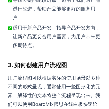
寻找关键问题改进点，适用于我们对产品
企业版申请试用
满足企业级团队协作和管理需求
进行改进，帮助产品能够更好的服务用
户；
帮助支持
适用于新产品开发，指导产品开发方向，
帮助中心
让新产品更切合用户需要，为用户带来更
获取详细功能指南和技术支持
多期待点。
知识分享社区
探索创意灵感与高效协作技巧
3. 如何创建用户流程图
定价
用户流程图可以根据实际的使用场景以多种
不同的形式呈现，通常使用一些图形化的元
素、解释性的文本将整个流程呈现出来。我
们可以使用BoardMix博思在线白板快速绘