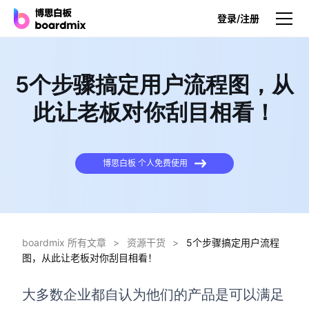
登录/注册
产品
5个步骤搞定用户流程图，从
产品
此让老板对你刮目相看！
博思白板
无限画布，AI加持，实时协作
博思白板 个人免费使用
博思白板SDK
在您的网站或应用集成白板
博思AI
一键生成，您的Al超级智能体
boardmix 所有文章
>
资源干货
>
5个步骤搞定用户流程
图，从此让老板对你刮目相看！
博思白板离线版
本地笔记存储，隐私白板空间
大多数企业都自认为他们的产品是可以满足