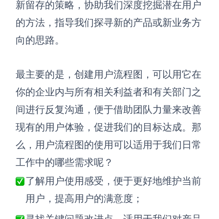
新留存的策略，协助我们深度挖掘潜在用户
AI生成竞品分析
的方法，指导我们探寻新的产品或新业务方
AI生成安索夫矩阵
向的思路。
AI生成Grow模型
最主要的是，创建用户流程图，可以用它在
AI生成AARRR模型
你的企业内与所有相关利益者和有关部门之
间进行反复沟通，便于借助团队力量来改善
模板社区
现有的用户体验，促进我们的目标达成。那
企业服务
么，用户流程图的使用可以适用于我们日常
私有化部署
工作中的哪些需求呢？
管理功能定制 · 专业部署方案
了解用户使用感受，便于更好地维护当前
客户案例
用户，提高用户的满意度；
用boardmix提升团队协作效率