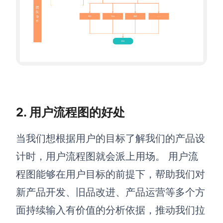
AI生成PEST分析
AI生成鱼骨图
AI生成5Why分析
AI生成甘特图
AI生成平衡计分卡
AI生成组织结构图
AI生成时间管理四象限
AI生成胜任力模型
AI生成价值链
2. 用户流程图的好处
数据分析与策略
智能创作
当我们想根据用户的目标了解我们的产品设
AI生成用户画像
AI生成PPT
计时，用户流程图就会派上用场。 用户流
AI生成Smart分析
AI生成图片
程图能够在用户目标的前提下，帮助我们对
AI生成波士顿矩阵
AI写作
新产品开发、旧品改进、产品运营等多个方
AI生成波特五力模型
AI对话
面持续输入有价值的分析依据，推动我们拉
AI生成4P营销理论模型
AI生成简历