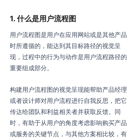
解决方案
1. 什么是用户流程图
高效协作
用户流程图是用户在应用网站或是其他产品
在线绘图
团队协作提效
时所遵循的，能达到其目标路径的视觉呈
思维和灵感整理
素材整理
现，过程中的行为与动作是用户流程路径的
流程整理
在线白板
重要组成部分。
客户旅程图
涂鸦画板
路线图
敏捷实践
构建用户流程图的视觉呈现能帮助产品经理
ER图
或者设计师对用户流程进行自我反思，把它
UML图
传达给团队和利益相关者并获取反馈。同
数据流图
时，有助于从用户的角度考虑影响购买产品
情绪板
或服务的关键节点，与其他方案相比较，有