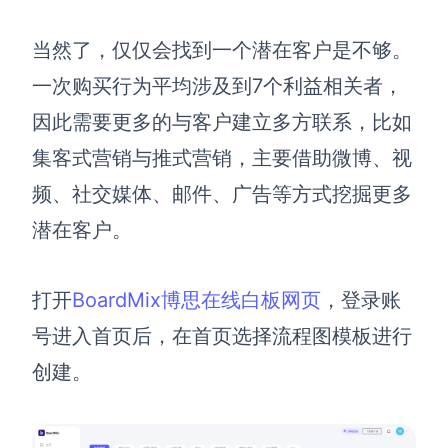
AI生成竞品分析
当然了，仅仅会找到一个潜在客户是不够。
AI生成安索夫矩阵
一次购买行为平均涉及到7个利益相关者，
AI生成Grow模型
因此需要更多的与客户建立多方联系，比如
AI生成AARRR模型
集客式营销与推式营销，主要借助微博、视
频、社交媒体、邮件、广告等方式挖掘更多
模板社区
潜在客户。
企业服务
打开
BoardMix博思在线白板网页
，登录账
私有化部署
号进入首页后，在首页选择流程图模板进行
管理功能定制 · 专业部署方案
创建。
客户案例
用boardmix提升团队协作效率