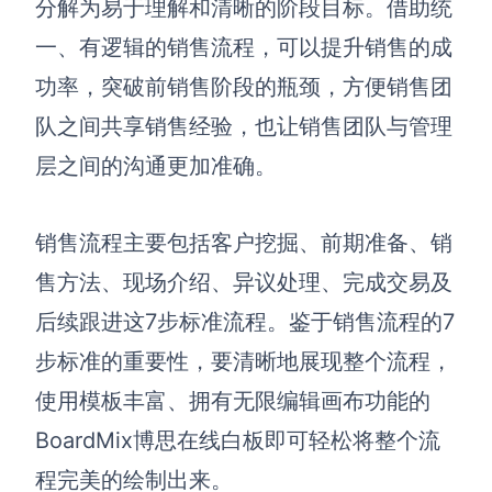
分解为易于理解和清晰的阶段目标。借助统
解决方案
一、有逻辑的销售流程，可以提升销售的成
功率，突破前销售阶段的瓶颈，方便销售团
高效协作
队之间共享销售经验，也让销售团队与管理
在线绘图
团队协作提效
层之间的沟通更加准确。
思维和灵感整理
素材整理
流程整理
在线白板
销售流程主要包括客户挖掘、前期准备、销
客户旅程图
涂鸦画板
售方法、现场介绍、异议处理、完成交易及
路线图
敏捷实践
后续跟进这7步标准流程。鉴于销售流程的7
ER图
步标准的重要性，要清晰地展现整个流程，
UML图
使用模板丰富、拥有无限编辑画布功能的
数据流图
BoardMix博思在线白板即可轻松将整个流
情绪板
程完美的绘制出来。