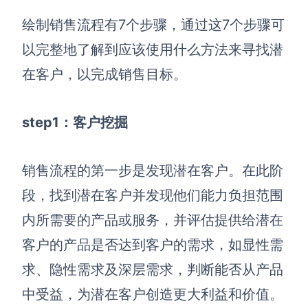
AI生成PEST分析
AI生成鱼骨图
绘制销售流程有7个步骤，通过这7个步骤可
AI生成5Why分析
AI生成甘特图
以完整地了解到应该使用什么方法来寻找潜
AI生成平衡计分卡
AI生成组织结构图
在客户，以完成销售目标。
AI生成时间管理四象限
AI生成胜任力模型
step1：客户挖掘
AI生成价值链
销售流程的第一步是发现潜在客户。在此阶
数据分析与策略
智能创作
段，找到潜在客户并发现他们能力负担范围
AI生成用户画像
AI生成PPT
内所需要的产品或服务，并评估提供给潜在
AI生成Smart分析
AI生成图片
客户的产品是否达到客户的需求，如显性需
AI生成波士顿矩阵
AI写作
求、隐性需求及深层需求，判断能否从产品
AI生成波特五力模型
AI对话
中受益，为潜在客户创造更大利益和价值。
AI生成4P营销理论模型
AI生成简历