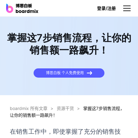
登录/注册
产品
掌握这7步销售流程，让你的
产品
销售额一路飙升！
博思白板
无限画布，AI加持，实时协作
博思白板 个人免费使用
博思白板SDK
在您的网站或应用集成白板
博思AI
一键生成，您的Al超级智能体
boardmix 所有文章
>
资源干货
>
掌握这7步销售流程，
让你的销售额一路飙升！
博思白板离线版
本地笔记存储，隐私白板空间
在销售工作中，即使掌握了充分的销售技