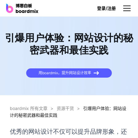
登录/注册
产品
引爆用户体验：网站设计的秘
产品
密武器和最佳实践
博思白板
无限画布，AI加持，实时协作
用boardmix，提升网站设计效率
博思白板SDK
在您的网站或应用集成白板
博思AI
一键生成，您的Al超级智能体
boardmix 所有文章
>
资源干货
>
引爆用户体验：网站设
计的秘密武器和最佳实践
博思白板离线版
本地笔记存储，隐私白板空间
优秀的网站设计不仅可以提升品牌形象，还