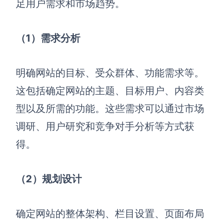
足用户需求和市场趋势。
解决方案
（1）需求分析
高效协作
在线绘图
团队协作提效
明确网站的目标、受众群体、功能需求等。
思维和灵感整理
素材整理
这包括确定网站的主题、目标用户、内容类
流程整理
在线白板
型以及所需的功能。这些需求可以通过市场
客户旅程图
涂鸦画板
调研、用户研究和竞争对手分析等方式获
路线图
敏捷实践
得。
ER图
UML图
（2）规划设计
数据流图
确定网站的整体架构、栏目设置、页面布局
情绪板