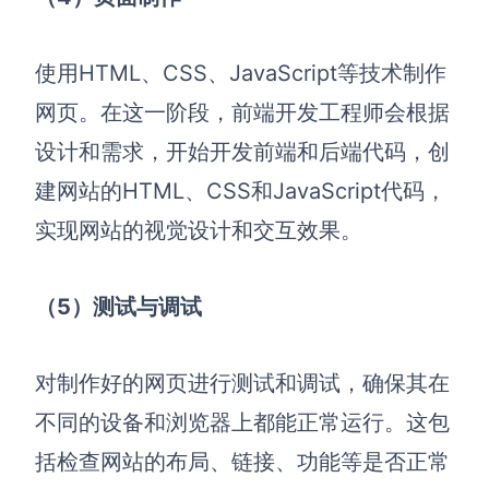
AI生成PEST分析
AI生成鱼骨图
AI生成5Why分析
AI生成甘特图
使用HTML、CSS、JavaScript等技术制作
AI生成平衡计分卡
AI生成组织结构图
网页。在这一阶段，前端开发工程师会根据
AI生成时间管理四象限
设计和需求，开始开发前端和后端代码，创
AI生成胜任力模型
建网站的HTML、CSS和JavaScript代码，
AI生成价值链
实现网站的视觉设计和交互效果。
数据分析与策略
智能创作
（5）测试与调试
AI生成用户画像
AI生成PPT
AI生成Smart分析
AI生成图片
对制作好的网页进行测试和调试，确保其在
AI生成波士顿矩阵
AI写作
不同的设备和浏览器上都能正常运行。这包
AI生成波特五力模型
AI对话
括检查网站的布局、链接、功能等是否正常
AI生成4P营销理论模型
AI生成简历