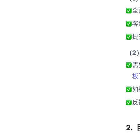
全
客
提
（2
需
板
如
反
2.