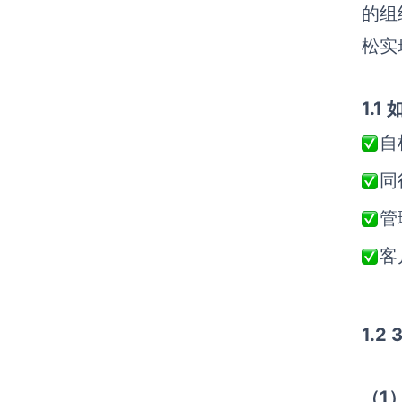
的组
松实
1.
自
同
管
客
1.
（1