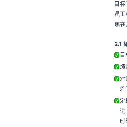
目标
员工
焦在
2.
目
绩
对
差
定
进
时