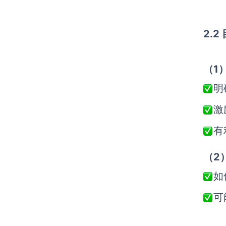
2.
（1
明
激
有
（2
如
可