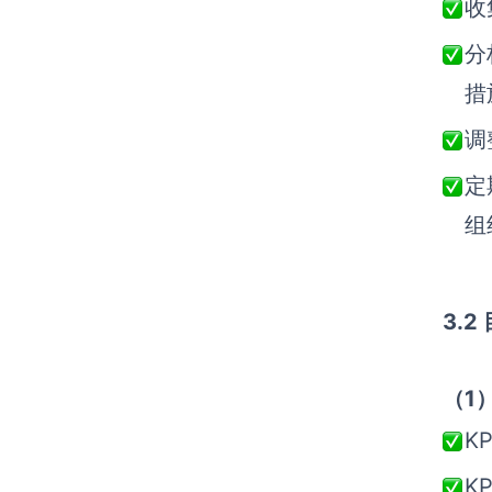
收
分
措
调
定
组
3.
（1
K
K