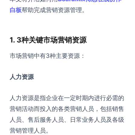
白板
帮助完成营销资源管理。
解决方案
高效协作
在线绘图
1. 3种关键市场营销资源
团队协作提效
思维和灵感整理
素材整理
市场营销中有3种主要资源：
流程整理
在线白板
客户旅程图
涂鸦画板
人力资源
路线图
敏捷实践
ER图
人力资源是指企业在一定时期内进行必需的
UML图
营销活动而投入的各类营销人员，包括销售
数据流图
人员、售后服务人员、日常业务人员及各级
营销管理人员。
情绪板