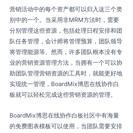
AI生成PEST分析
AI生成鱼骨图
营销活动中的每
个资产都可以归入这三个类
AI生成5Why分析
AI生成甘特图
别中的一个
。
当采用非MRM方法时，
需要
AI生成平衡计分卡
AI生成组织结构图
分别管理这些资源
，包括
处理
日程安排和团
AI生成时间管理四象限
队任务管理，
会计师将管理预算，团队领导
AI生成胜任力模型
将管理能源等。
然而，
许多团队根本没有专
AI生成价值链
业的营销资源管理方法，
当拥有一个可以协
助团队管理营销资源的工具时，就能更好地
数据分析与策略
智能创作
实现统一管理，B
oardMix博思
在线协作
白
AI生成用户画像
AI生成PPT
板就
可以轻松完成这些营销资源的管理。
AI生成Smart分析
AI生成图片
AI生成波士顿矩阵
AI写作
B
oardMix博思
在线协作
白板
社区中有海量
AI生成波特五力模型
AI对话
的免费图表模板可以使用，当团队需要安排
AI生成4P营销理论模型
AI生成简历