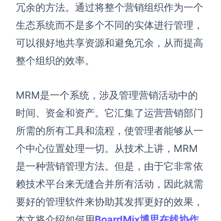
博思设计
冗余的方法。通过将整个营销组织作为一个
一体化产品设计工具
生态系统而不是多个不同的实体进行管理，
博思AIPPT
可以很好地共享资源和避免冗余，从而提高
AI生成PPT，支持在线编辑
整个组织的效率。
资源与下载
MRM是一个
系统，
涉及管理营销活动中的
向团队介绍
博思白板boardmix
时间、资金和资产。它汇集了运营营销部门
所需的所有工具和流程，使管理者能够从一
个中心位置处理一切。从技术上讲，MRM
下载
是一种营销管理方法。但是，
由于
它
非常
依
客户端、插件
赖技术平台来无缝合并所有活动，
因此就需
要好的管理软件来协助其发挥更好的效果，
本文将介绍如何用
BoardMix博思在线协作