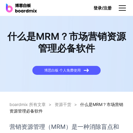
登录/注册
产品
什么是MRM？市场营销资源
产品
管理必备软件
博思白板
无限画布，AI加持，实时协作
博思白板 个人免费使用
博思白板SDK
在您的网站或应用集成白板
博思AI
一键生成，您的Al超级智能体
boardmix 所有文章
>
资源干货
>
什么是MRM？市场营销
资源管理必备软件
博思白板离线版
本地笔记存储，隐私白板空间
营销资源管理（MRM）是一种消除盲点和