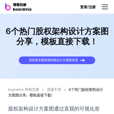
登录/注册
产品
6个热门股权架构设计方案图
产品
分享，模板直接下载！
博思白板
无限画布，AI加持，实时协作
获取更多股权架构图设计方案图资源
博思白板SDK
在您的网站或应用集成白板
博思AI
一键生成，您的Al超级智能体
boardmix 所有文章
>
资源干货
>
6个热门股权架构设计
方案图分享，模板直接下载！
博思白板离线版
本地笔记存储，隐私白板空间
股权架构设计方案图通过直观的可视化形