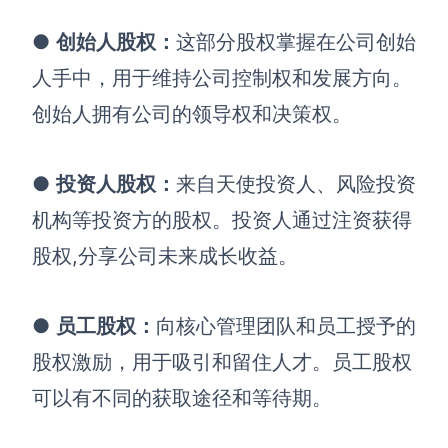
AI生成竞品分析
●
创始人股权
：
这部分股权掌握在公司创始
人手中，用于维持公司控制权和发展方向。
AI生成安索夫矩阵
创始人拥有公司的领导权和决策权。
AI生成Grow模型
AI生成AARRR模型
●
投资人股权
：
来自天使投资人、风险投资
机构等投资方的股权。投资人通过注资获得
模板社区
股权,分享公司未来成长收益。
企业服务
私有化部署
●
员工股权
：
向核心管理团队和员工授予的
管理功能定制 · 专业部署方案
股权激励，用于吸引和留住人才。员工股权
客户案例
可以有不同的获取途径和等待期。
用boardmix提升团队协作效率