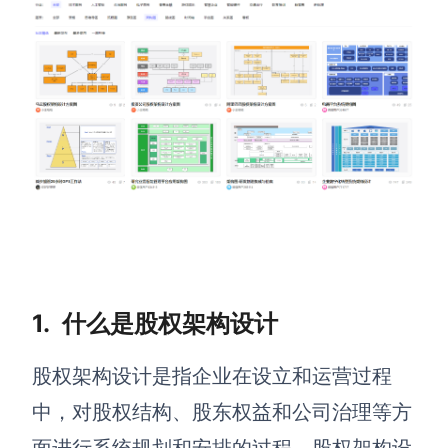
解决方案
高效协作
在线绘图
团队协作提效
思维和灵感整理
素材整理
流程整理
在线白板
客户旅程图
涂鸦画板
路线图
敏捷实践
ER图
1.
什么是股权架构设计
UML图
股权架构设计是指企业在设立和运营过程
数据流图
中，对股权结构、股东权益和公司治理等方
情绪板