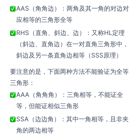
AI生成PEST分析
AI生成鱼骨图
AAS（角角边）：两角及其一角的对边对
AI生成5Why分析
AI生成甘特图
应相等的三角形全等
AI生成平衡计分卡
AI生成组织结构图
RHS（直角、斜边、边）：又称HL定理
AI生成时间管理四象限
（斜边、直角边）在一对直角三角形中，
AI生成胜任力模型
斜边及另一条直角边相等（SSS原理）
AI生成价值链
要注意的是，下面两种方法不能验证为全等
数据分析与策略
智能创作
三角形：
AI生成用户画像
AI生成PPT
AAA（角角角）：三角相等，不能证全
AI生成Smart分析
AI生成图片
等，但能证相似三角形
AI生成波士顿矩阵
AI写作
SSA（边边角）：其中一角相等，且非夹
AI生成波特五力模型
AI对话
角的两边相等
AI生成4P营销理论模型
AI生成简历