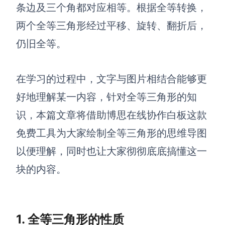
博思设计
条边及三个角都对应相等。根据全等转换，
一体化产品设计工具
两个全等三角形经过平移、旋转、翻折后，
博思AIPPT
仍旧全等。
AI生成PPT，支持在线编辑
资源与下载
在学习的过程中，文字与图片相结合能够更
好地理解某一内容，针对全等三角形的知
向团队介绍
博思白板boardmix
识，本篇文章将借助博思在线协作白板这款
免费工具为大家绘制全等三角形的思维导图
以便理解，同时也让大家彻彻底底搞懂这一
下载
块的内容。
客户端、插件
1. 全等三角形的性质