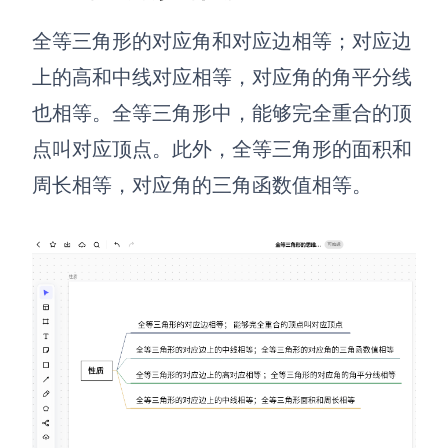
解决方案
全等三角形的对应角和对应边相等；对应边
上的高和中线对应相等，对应角的角平分线
高效协作
也相等。全等三角形中，能够完全重合的顶
在线绘图
团队协作提效
点叫对应顶点。此外，全等三角形的面积和
思维和灵感整理
素材整理
周长相等，对应角的三角函数值相等。
流程整理
在线白板
客户旅程图
涂鸦画板
路线图
敏捷实践
ER图
UML图
数据流图
情绪板