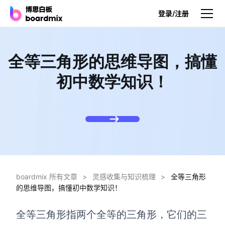
登录/注册
产品
全等三角形的思维导图，搞懂
产品
初中数学知识！
博思白板
无限画布，AI加持，实时协作
博思白板SDK
在您的网站或应用集成白板
博思AI
一键生成，您的Al超级智能体
boardmix 所有文章
>
灵感收集与知识梳理
>
全等三角形
的思维导图，搞懂初中数学知识！
博思白板离线版
本地笔记存储，隐私白板空间
全等三角形指两个全等的三角形，它们的三