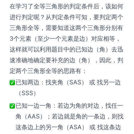
在学习了全等三角形的判定条件后，该如何
AI生成竞品分析
进行判定呢？从判定条件可知，要判定两个
AI生成安索夫矩阵
三角形全等，需要知道这两个三角形分别有
AI生成Grow模型
3个元素（至少一个元素是边）对应相等，
AI生成AARRR模型
这样就可以利用题目中的已知边（角）去迅
速准确地确定要补充的边（角），因此，判
模板社区
定两个三角形全等的思路有：
企业服务
已知两边：找夹角（SAS） 或 找另一边
（SSS）
私有化部署
管理功能定制 · 专业部署方案
已知一边一角：若边为角的对边，找任一
客户案例
角（AAS）；若边就是角的一条边，则找
用boardmix提升团队协作效率
这条边上的另一角（ASA） 或 找这条边