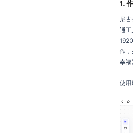
1.
尼古
通工
19
作，
幸福
使用