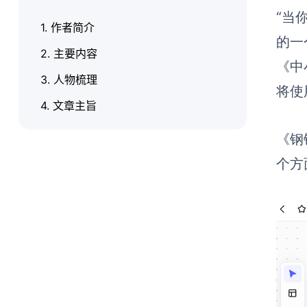
“当
1. 作者简介
的一
2. 主要内容
《中
3. 人物梳理
将使
4. 文章主旨
《钢
个方