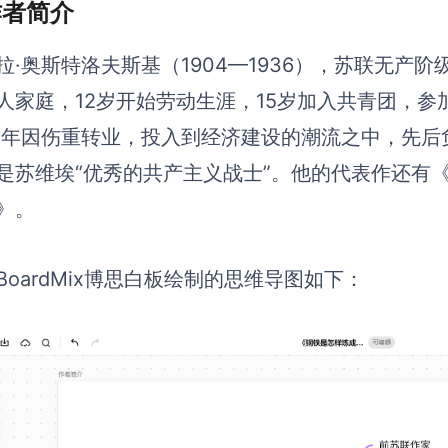
 作者简介
拉·奥斯特洛夫斯基（1904—1936），苏联无产
人家庭，12岁开始劳动生涯，15岁加入共青团，
20年因伤重转业，投入到经济建设的潮流之中，先
是苏维埃“优秀的共产主义战士”。他的代表作还有
》。
BoardMix博思白板绘制的思维导图如下：