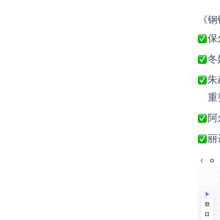
《钢
保
冬
朱
重
阿
丽