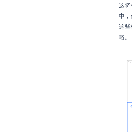
这将
中，
这些
略。