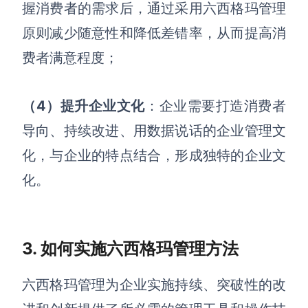
握消费者的需求后，通过采用六西格玛管理
AI生成竞品分析
原则减少随意性和降低差错率，从而提高消
AI生成安索夫矩阵
费者满意程度；
AI生成Grow模型
（4）
提升企业文化
：企业需要打造消费者
AI生成AARRR模型
导向、持续改进、用数据说话的企业管理文
化，与企业的特点结合，形成独特的企业文
模板社区
化。
企业服务
私有化部署
管理功能定制 · 专业部署方案
3. 如何实施六西格玛管理方法
客户案例
用boardmix提升团队协作效率
六西格玛管理为企业实施持续、突破性的改