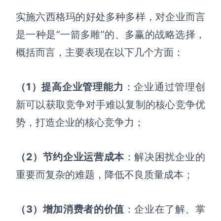
AI生成PEST分析
AI生成鱼骨图
实施六西格玛的好处多种多样，对企业而言
AI生成5Why分析
AI生成甘特图
是一种是“一箭多雕”的、多赢的战略选择，
AI生成平衡计分卡
AI生成组织结构图
概括而言，主要表现在以下几个方面：
AI生成时间管理四象限
AI生成胜任力模型
（1）
提高企业管理能力
：企业通过管理创
AI生成价值链
新可以获取竞争对手难以复制的核心竞争优
势，打造企业的核心竞争力；
数据分析与策略
智能创作
AI生成用户画像
AI生成PPT
（2）
节约企业运营成本
：解决困扰企业的
AI生成Smart分析
AI生成图片
重要而复杂的难题，降低不良质量成本；
AI生成波士顿矩阵
AI写作
AI生成波特五力模型
AI对话
（3）
增加消费者的价值
：企业在了解、掌
AI生成4P营销理论模型
AI生成简历