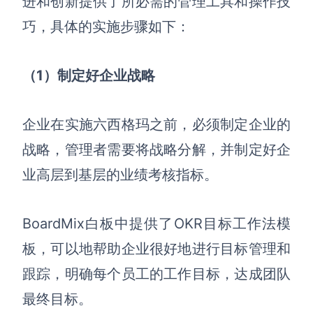
进和创新提供了所必需的管理工具和操作技
企业版申请试用
满足企业级团队协作和管理需求
巧，具体
的实施
步骤如下：
帮助支持
（1）
制定好企业战略
帮助中心
获取详细功能指南和技术支持
企业在实施六西格玛之前，必须制定企业的
知识分享社区
战略，管理者需要将战略分解，并制定好企
探索创意灵感与高效协作技巧
业高层到基层的业绩考核指标。
定价
BoardMix白板中提供了OKR目标工作法模
板，可以地帮助企业很好地进行目标管理和
跟踪，明确每个员工的工作目标，达成团队
最终目标。