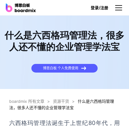
登录/注册
产品
什么是六西格玛管理法，很多
产品
人还不懂的企业管理学法宝
博思白板
无限画布，AI加持，实时协作
博思白板 个人免费使用
博思白板SDK
在您的网站或应用集成白板
博思AI
一键生成，您的Al超级智能体
boardmix 所有文章
>
资源干货
>
什么是六西格玛管理
法，很多人还不懂的企业管理学法宝
博思白板离线版
本地笔记存储，隐私白板空间
六西格玛管理法
诞生于上世纪80年代
，用