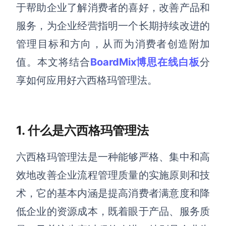
博思设计
于
帮助企业
了解
消费者的喜好，改善产品和
一体化产品设计工具
服务，为企业经营指明一个长期持续改进的
博思AIPPT
管理目标和方向，从而为消费者创造附加
AI生成PPT，支持在线编辑
值。
本文将结合
BoardMix博思在线白板
分
资源与下载
享如何应用好
六西格玛管理法。
向团队介绍
博思白板boardmix
1. 什么是六西格玛管理法
六西格玛管理法是一种能够严格、集中和高
下载
效地改善企业流程管理质量的实施原则和技
客户端、插件
术
，它的基本内涵是提高消费者满意度和降
低企业的资源成本，既着眼于产品、服务质