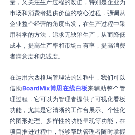
量，又关注生产过程的改进，特别是企业为
解决方案
市场和消费者提供价值的核心过程，强调从
企业整个经营的角度出发，在生产过程中采
高效协作
用科学的方法，追求无缺陷生产，从而降低
在线绘图
团队协作提效
成本，提高生产率和市场占有率，提高消费
思维和灵感整理
素材整理
者满意度和忠诚度。
流程整理
在线白板
客户旅程图
涂鸦画板
在运用六西格玛管理法的过程中，我们可以
路线图
敏捷实践
借助
BoardMix博思在线白板
来辅助整个管
ER图
理过程，它可以为管理者提供了可视化看板
UML图
功能，尤其是它清晰的工作台展示
、
个性化
数据流图
的图形处理
、
多样性的功能呈现
等功能
，在
情绪板
项目推进过程中，
能够帮助管理者
随时掌握