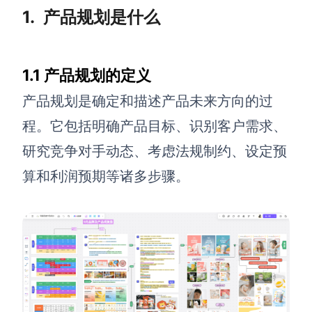
1.
产品规划是什么
解决方案
高效协作
1.1 产品规划的定义
在线绘图
团队协作提效
产品规划是确定和描述产品未来方向的过
思维和灵感整理
素材整理
程。它包括明确产品目标、识别客户需求、
流程整理
在线白板
研究竞争对手动态、考虑法规制约、设定预
客户旅程图
涂鸦画板
算和利润预期等诸多步骤。
路线图
敏捷实践
ER图
UML图
数据流图
情绪板