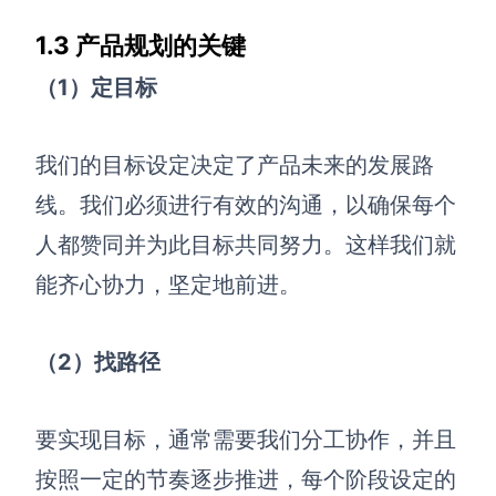
AI生成PEST分析
AI生成鱼骨图
1.3 产品规划的关键
AI生成5Why分析
AI生成甘特图
（1）定目标
AI生成平衡计分卡
AI生成组织结构图
AI生成时间管理四象限
我们的目标设定决定了产品未来的发展路
AI生成胜任力模型
线。我们必须进行有效的沟通，以确保每个
AI生成价值链
人都赞同并为此目标共同努力。这样我们就
数据分析与策略
智能创作
能齐心协力，坚定地前进。
AI生成用户画像
AI生成PPT
（2）找路径
AI生成Smart分析
AI生成图片
AI生成波士顿矩阵
AI写作
要实现目标，通常需要我们分工协作，并且
AI生成波特五力模型
AI对话
按照一定的节奏逐步推进，每个阶段设定的
AI生成4P营销理论模型
AI生成简历