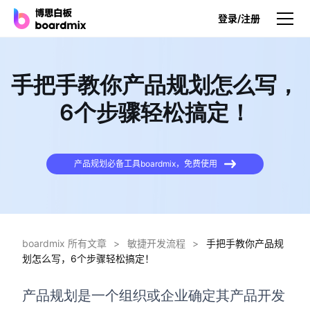
登录/注册
产品
手把手教你产品规划怎么写，
产品
6个步骤轻松搞定！
博思白板
无限画布，AI加持，实时协作
产品规划必备工具boardmix，免费使用
博思白板SDK
在您的网站或应用集成白板
博思AI
一键生成，您的Al超级智能体
boardmix 所有文章
>
敏捷开发流程
>
手把手教你产品规
划怎么写，6个步骤轻松搞定！
博思白板离线版
本地笔记存储，隐私白板空间
产品规划是一个组织或企业确定其产品开发