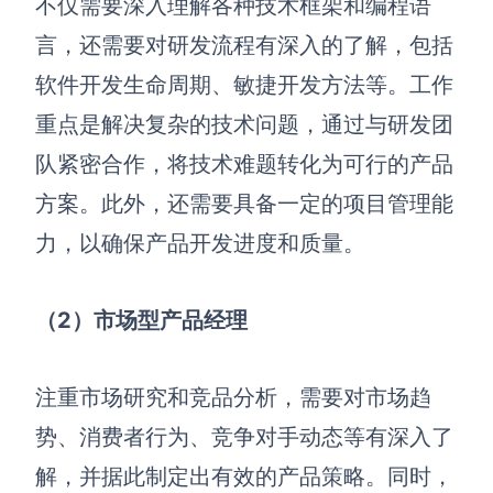
不仅需要深入理解各种技术框架和编程语
解决方案
言，还需要对研发流程有深入的了解，包括
软件开发生命周期、敏捷开发方法等。工作
高效协作
重点是解决复杂的技术问题，通过与研发团
在线绘图
团队协作提效
队紧密合作，将技术难题转化为可行的产品
思维和灵感整理
素材整理
方案。此外，还需要具备一定的项目管理能
流程整理
在线白板
力，以确保产品开发进度和质量。
客户旅程图
涂鸦画板
路线图
敏捷实践
（2）市场型产品经理
ER图
UML图
注重市场研究和竞品分析，需要对市场趋
数据流图
势、消费者行为、竞争对手动态等有深入了
解，并据此制定出有效的产品策略。同时，
情绪板