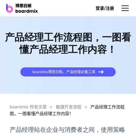
登录/注册
产品
产品经理工作流程图，一图看
产品
懂产品经理工作内容！
博思白板
无限画布，AI加持，实时协作
boardmix博思白板，产品经理必备工具
博思白板SDK
在您的网站或应用集成白板
博思AI
一键生成，您的Al超级智能体
boardmix 所有文章
>
敏捷开发流程
>
产品经理工作流程
图，一图看懂产品经理工作内容！
博思白板离线版
本地笔记存储，隐私白板空间
产品经理站在企业与消费者之间，使用策略