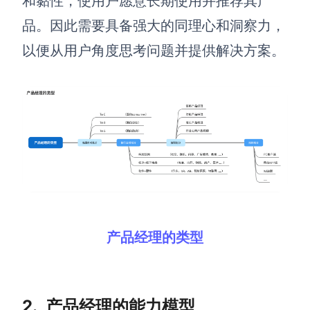
和黏性，使用户愿意长期使用并推荐其产
AI生成PEST分析
AI生成鱼骨图
品。因此需要具备强大的同理心和洞察力，
AI生成5Why分析
AI生成甘特图
以便从用户角度思考问题并提供解决方案。
AI生成平衡计分卡
AI生成组织结构图
AI生成时间管理四象限
AI生成胜任力模型
AI生成价值链
数据分析与策略
智能创作
AI生成用户画像
AI生成PPT
AI生成Smart分析
AI生成图片
产品经理的类型
AI生成波士顿矩阵
AI写作
AI生成波特五力模型
AI对话
2.
产品经理的能力模型
AI生成4P营销理论模型
AI生成简历