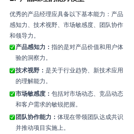
AI生成竞品分析
优秀的产品经理应具备以下基本能力：产品
AI生成安索夫矩阵
感知力、技术视野、市场敏感度、团队协作
AI生成Grow模型
和领导力。
AI生成AARRR模型
产品感知力：
指的是对产品价值和用户体
验的洞察力。
模板社区
技术视野：
是关于行业趋势、新技术应用
企业服务
的理解能力。
市场敏感度：
包括对市场动态、竞品动态
私有化部署
管理功能定制 · 专业部署方案
和客户需求的敏锐把握。
客户案例
团队协作能力：
体现在带领团队达成共识
用boardmix提升团队协作效率
并推动项目实施上。