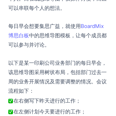
可以串联每个人的想法。
查看所有场景
每日早会想要集思广益，就使用
BoardMix
博思白板
中的思维导图模板，让每个成员都
可以参与并讨论。
以下是某一印刷公司业务部门的每日早会，
AI创作
该思维导图采用树状布局，包括部门过去一
创意与绘图
周的业务开展情况及需要调整的情况。会议
战略与流程设计
AI生成思维导图
流程如下：
AI生成商业画布
AI生成流程图
在右侧写下昨天进行的工作；
AI生成SWOT分析
AI生成用户旅程图
在左侧计划今天要进行的工作；