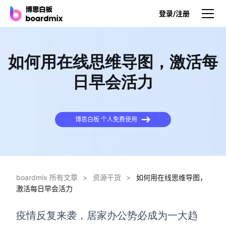
登录/注册
产品
如何用在线思维导图，激活每
产品
日早会活力
博思白板
无限画布，AI加持，实时协作
博思白板 个人免费使用
博思白板SDK
在您的网站或应用集成白板
博思AI
一键生成，您的Al超级智能体
boardmix 所有文章
>
资源干货
>
如何用在线思维导图，
激活每日早会活力
博思白板离线版
本地笔记存储，隐私白板空间
疫情反复来袭，居家办公势必成为一大趋