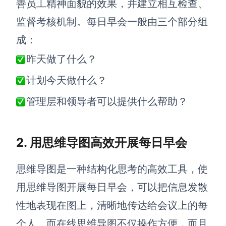
善员工精神面貌的效果，并建立相互检查、
解决方案
监督考核机制。每日早会一般由三个部分组
成：
高效协作
昨天做了什么？
在线绘图
团队协作提效
计划今天做什么？
思维和灵感整理
素材整理
管理层和领导者可以提供什么帮助？
流程整理
在线白板
客户旅程图
涂鸦画板
2. 用思维导图高效开展每日早会
路线图
敏捷实践
ER图
思维导图是一种结构化思考的高效工具，使
UML图
用思维导图开展每日早会，可以把信息发散
数据流图
性地表现在图上，清晰地传达给会议上的每
情绪板
个人。而在线思维导图不仅操作方便，而且