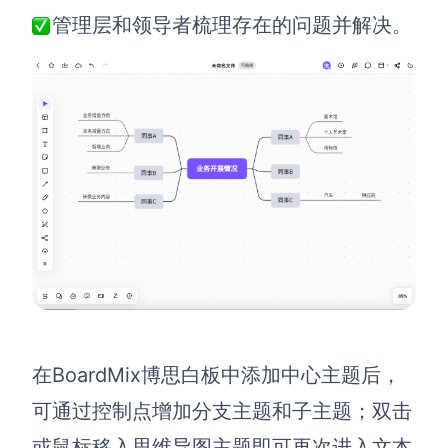
AI生成PEST分析
AI生成鱼骨图
管理层和领导者梳理存在的问题并解决。
AI生成5Why分析
AI生成甘特图
AI生成平衡计分卡
AI生成组织结构图
AI生成时间管理四象限
AI生成胜任力模型
AI生成价值链
数据分析与策略
智能创作
AI生成用户画像
AI生成PPT
AI生成Smart分析
AI生成图片
AI生成波士顿矩阵
AI写作
在BoardMix博思白板中添加中心主题后，
可通过控制点增加分支主题和子主题；双击
AI生成波特五力模型
AI对话
或鼠标移入思维导图主题即可再次进入文本
AI生成4P营销理论模型
AI生成简历