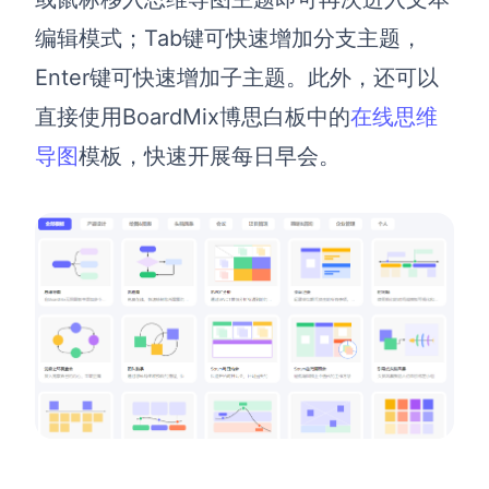
编辑模式；Tab键可快速增加分支主题，
AI生成竞品分析
Enter键可快速增加子主题。此外，还可以
AI生成安索夫矩阵
直接使用BoardMix博思白板中的
在线思维
AI生成Grow模型
导图
模板，快速开展每日早会。
AI生成AARRR模型
模板社区
企业服务
私有化部署
管理功能定制 · 专业部署方案
客户案例
用boardmix提升团队协作效率