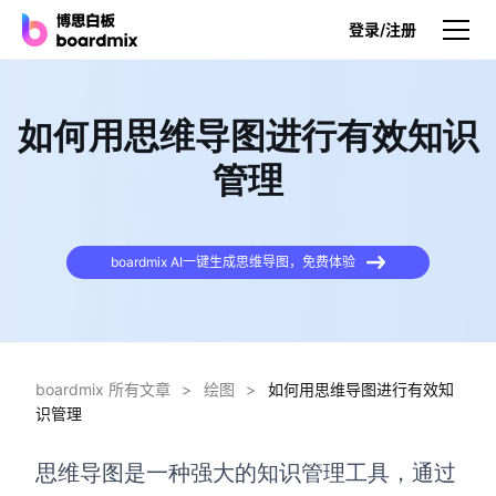
登录/注册
产品
如何用思维导图进行有效知识
产品
管理
博思白板
无限画布，AI加持，实时协作
boardmix AI一键生成思维导图，免费体验
博思白板SDK
在您的网站或应用集成白板
博思AI
一键生成，您的Al超级智能体
boardmix 所有文章
>
绘图
>
如何用思维导图进行有效知
识管理
博思白板离线版
本地笔记存储，隐私白板空间
思维导图是一种强大的知识管理工具，通过