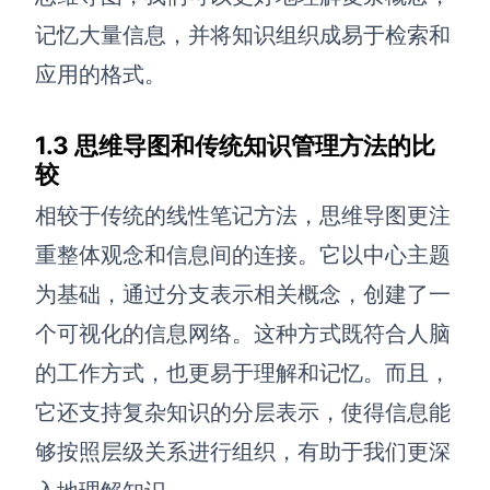
记忆大量信息，并将知识组织成易于检索和
AI生成竞品分析
应用的格式。
AI生成安索夫矩阵
AI生成Grow模型
1.3 思维导图和传统知识管理方法的比
AI生成AARRR模型
较
相较于传统的线性笔记方法，思维导图更注
模板社区
重整体观念和信息间的连接。它以中心主题
企业服务
为基础，通过分支表示相关概念，创建了一
个可视化的信息网络。这种方式既符合人脑
私有化部署
的工作方式，也更易于理解和记忆。而且，
管理功能定制 · 专业部署方案
它还支持复杂知识的分层表示，使得信息能
客户案例
用boardmix提升团队协作效率
够按照层级关系进行组织，有助于我们更深