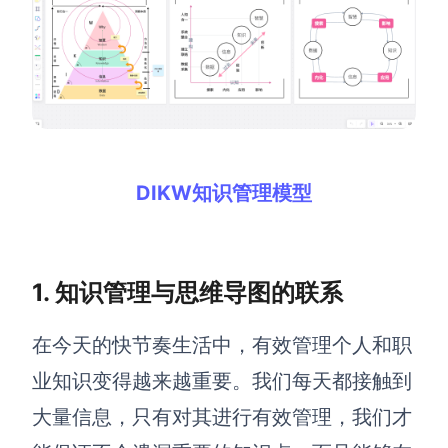
解决方案
高效协作
在线绘图
团队协作提效
思维和灵感整理
素材整理
DIKW知识管理模型
流程整理
在线白板
客户旅程图
涂鸦画板
路线图
敏捷实践
1. 知识管理与思维导图的联系
ER图
在今天的快节奏生活中，有效管理个人和职
UML图
业知识变得越来越重要。我们每天都接触到
数据流图
大量信息，只有对其进行有效管理，我们才
情绪板