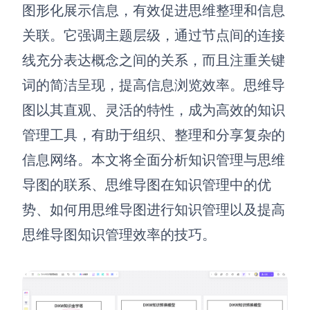
博思设计
图形化展示信息，有效促进思维整理和信息
一体化产品设计工具
关联。它强调主题层级，
通过
节点间的连接
博思AIPPT
线充分表达概念之间的关系，
而且
注重关键
AI生成PPT，支持在线编辑
词的简洁呈现，提高信息浏览效率。思维导
资源与下载
图以其直观、灵活的特性，成为高效的知识
管理工具，有助于组织、整理和分享复杂的
向团队介绍
博思白板boardmix
信息网络。本文将全面分析知识管理与思维
导图的联系、思维导图在知识管理中的优
势、如何用思维导图进行知识管理以及提高
下载
思维导图知识管理效率的技巧。
客户端、插件