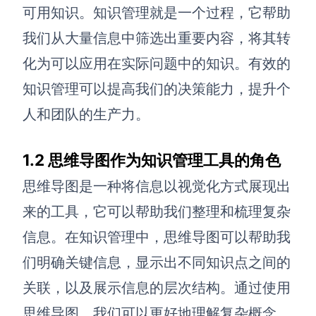
AI生成PEST分析
AI生成鱼骨图
可用知识。知识管理就是一个过程，它帮助
AI生成5Why分析
AI生成甘特图
我们从大量信息中筛选出重要内容，将其转
AI生成平衡计分卡
AI生成组织结构图
化为可以应用在实际问题中的知识。有效的
AI生成时间管理四象限
知识管理可以提高我们的决策能力，提升个
AI生成胜任力模型
人和团队的生产力。
AI生成价值链
1.2 思维导图作为知识管理工具的角色
数据分析与策略
智能创作
思维导图是一种将信息以视觉化方式展现出
AI生成用户画像
AI生成PPT
来的工具，它可以帮助我们整理和梳理复杂
信息。在知识管理中，思维导图可以帮助我
AI生成Smart分析
AI生成图片
们明确关键信息，显示出不同知识点之间的
AI生成波士顿矩阵
AI写作
关联，以及展示信息的层次结构。通过使用
AI生成波特五力模型
AI对话
思维导图，我们可以更好地理解复杂概念，
AI生成4P营销理论模型
AI生成简历