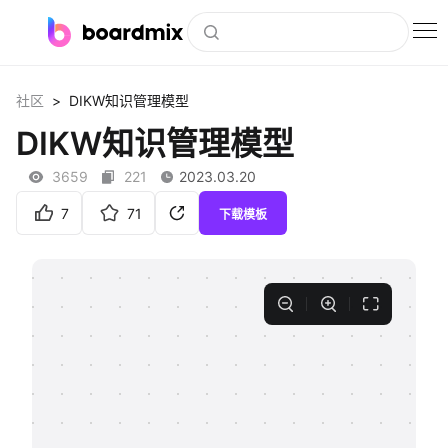
博思白板
>
社区
DIKW知识管理模型
社区资源
DIKW知识管理模型
下载
3659
221
2023.03.20
会员
7
71
下载模板
企业服务
私有化部署
客户案例
支持