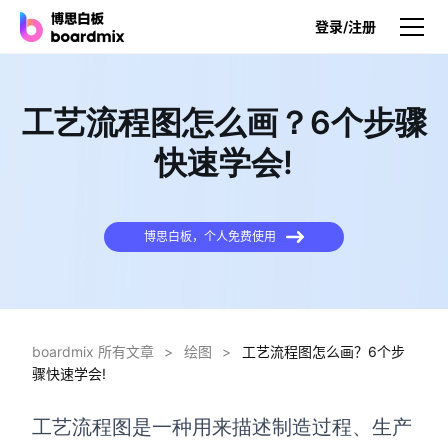
登录/注册
产品
工艺流程图怎么画？6个步骤
产品
快速学会!
博思白板
无限画布，AI加持，实时协作
博思白板，个人免费使用
博思白板SDK
在您的网站或应用集成白板
博思AI
一键生成，您的Al超级智能体
boardmix 所有文章
>
绘图
>
工艺流程图怎么画？6个步
骤快速学会!
博思白板离线版
本地笔记存储，隐私白板空间
工艺流程图是一种用来描述制造过程、生产