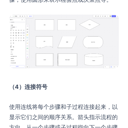
AI生成竞品分析
AI生成安索夫矩阵
AI生成Grow模型
AI生成AARRR模型
模板社区
企业服务
（4）连接符号
私有化部署
管理功能定制 · 专业部署方案
使用连线将每个步骤和子过程连接起来，以
客户案例
显示它们之间的顺序关系。箭头指示流程的
用boardmix提升团队协作效率
方向，从一个步骤或子过程指向下一个步骤