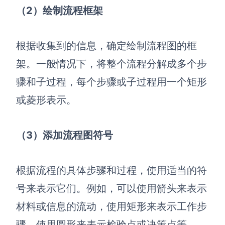
AI生成PEST分析
AI生成鱼骨图
（2）绘制流程框架
AI生成5Why分析
AI生成甘特图
AI生成平衡计分卡
AI生成组织结构图
根据收集到的信息，确定绘制流程图的框
AI生成时间管理四象限
架。一般情况下，将整个流程分解成多个步
AI生成胜任力模型
骤和子过程，每个步骤或子过程用一个矩形
AI生成价值链
或菱形表示。
数据分析与策略
智能创作
（3）添加流程图符号
AI生成用户画像
AI生成PPT
AI生成Smart分析
AI生成图片
根据流程的具体步骤和过程，使用适当的符
AI生成波士顿矩阵
AI写作
号来表示它们。例如，可以使用箭头来表示
材料或信息的流动，使用矩形来表示工作步
AI生成波特五力模型
AI对话
骤，使用圆形来表示检验点或决策点等。
AI生成4P营销理论模型
AI生成简历