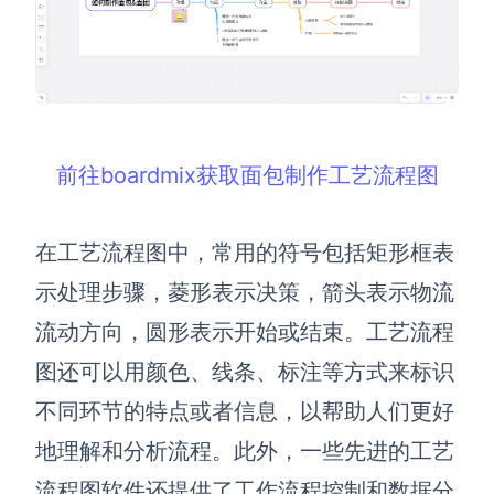
解决方案
高效协作
在线绘图
团队协作提效
前往boardmix获取面包制作工艺流程图
思维和灵感整理
素材整理
流程整理
在线白板
在工艺流程图中，常用的符号包括矩形框表
客户旅程图
涂鸦画板
示处理步骤，菱形表示决策，箭头表示物流
路线图
敏捷实践
流动方向，圆形表示开始或结束。工艺流程
ER图
图还可以用颜色、线条、标注等方式来标识
UML图
不同环节的特点或者信息，以帮助人们更好
数据流图
地理解和分析流程。此外，一些先进的工艺
情绪板
流程图软件还提供了工作流程控制和数据分