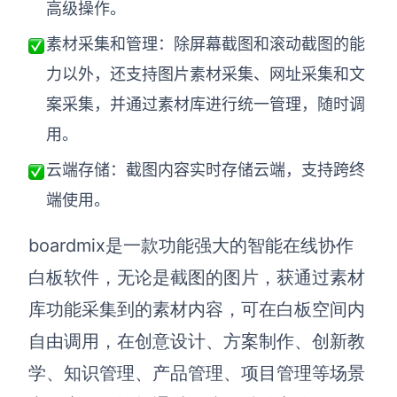
高级操作。
AI生成竞品分析
素材
采集和管理
：
除
屏幕截图和滚动截图的能
AI生成安索夫矩阵
力以外，还支持图片素材采集、网址采集和文
AI生成Grow模型
案采集，并通过素材库进行统一管理，随时调
用。
AI生成AARRR模型
云端存储：截图内容实时存储云端，支持跨终
端使用。
模板社区
企业服务
boardmix是一款功能强大的智能在线协作
白板软件，无论是截图的图片，获通过素材
私有化部署
管理功能定制 · 专业部署方案
库功能采集到的素材内容，可在白板空间内
自由调用，在创意设计、方案制作、创新教
客户案例
用boardmix提升团队协作效率
学、知识管理、产品管理、项目管理等场景