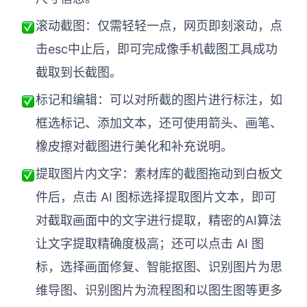
AI生成PEST分析
AI生成鱼骨图
滚动截图：
仅需轻轻一点，网页即刻滚动，点
AI生成5Why分析
AI生成甘特图
击esc中止后，即可完成像手机截图工具成功
AI生成平衡计分卡
AI生成组织结构图
截取到长截图。
AI生成时间管理四象限
标记和编辑
：
可以对所截的图片进行标注，如
AI生成胜任力模型
框选标记、添加文本，还可使用箭头、画笔、
AI生成价值链
橡皮擦对截图进行美化和补充说明。
数据分析与策略
智能创作
提取图片内文字：
素材库的截图拖动到白板文
件后，点击 AI 图标选择提取图片文本，即可
AI生成用户画像
AI生成PPT
对截取画面中的文字进行提取，精密的AI算法
AI生成Smart分析
AI生成图片
让文字提取精确度极高；还可以点击 AI 图
AI生成波士顿矩阵
AI写作
标，选择画面修复、智能抠图、识别图片为思
AI生成波特五力模型
AI对话
维导图、识别图片为流程图和以图生图等更多
AI生成4P营销理论模型
AI生成简历