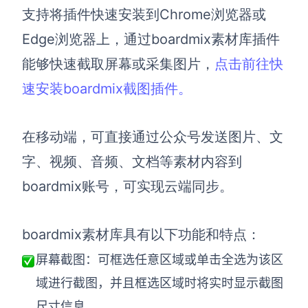
支持将插件快速安装到
Chrome浏览器或
查看所有场景
Edge浏览器上，通过boardmix素材库插件
能够快速截取屏幕或采集图片，
点击前往快
速安装boardmix截图插件。
在移动端，可直接通过公众号发送图片、文
字、视频、音频、文档等素材内容到
AI创作
boardmix账号，可实现云端同步。
创意与绘图
战略与流程设计
boardmix素材库具有以下功能和特点：
AI生成思维导图
AI生成商业画布
屏幕截图：可框选任意区域或单击全选为该区
AI生成流程图
域进行截图，并且框选区域时将实时显示截图
AI生成SWOT分析
AI生成用户旅程图
尺寸信息。