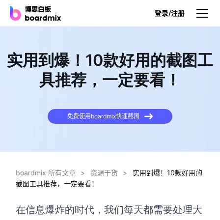
登录/注册
产品
实用到爆！10款好用的截图工
产品
具推荐，一定要看！
博思白板
无限画布，AI加持，实时协作
免费使用boardmix快速截图
博思白板SDK
在您的网站或应用集成白板
博思AI
一键生成，您的Al超级智能体
boardmix 所有文章
>
资源干货
>
实用到爆！10款好用的
截图工具推荐，一定要看！
博思白板离线版
本地笔记存储，隐私白板空间
在信息爆炸的时代，我们每天都需要处理大