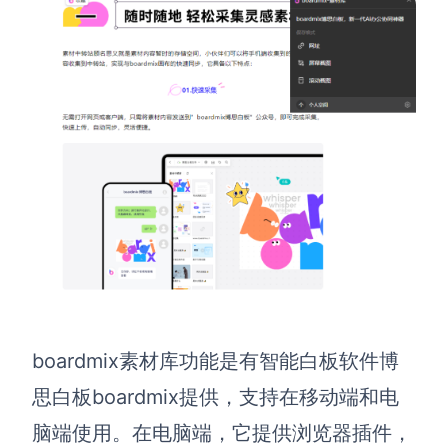
解决方案
高效协作
在线绘图
团队协作提效
思维和灵感整理
素材整理
流程整理
在线白板
客户旅程图
涂鸦画板
路线图
敏捷实践
ER图
UML图
boardmix素材库功能是有智能白板软件博
数据流图
思白板boardmix提供，
支持在移动端和电
脑端使用。在电脑端，
它提供浏览器插件，
情绪板