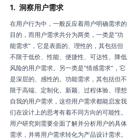
1.
洞察用户需求
解决方案
在用户行为中，一般反应着用户明确需求的
高效协作
目的，而用户需求共分为两类，一类是“功
在线绘图
团队协作提效
能需求”，它是表面的、理性的，其包括但
思维和灵感整理
素材整理
不限于低价、性能、便捷性、可达性、降低
流程整理
在线白板
风险的用户需求。另一类是“情感需求”，它
客户旅程图
涂鸦画板
是深层的、感性的。功能需求，其包括但不
路线图
敏捷实践
限于高端、定制化、新颖、过程体验、理想
ER图
自我的用户需求，这些用户需求都能启发我
UML图
们在设计上的思考有着不同方向的可能性。
数据流图
用户研究则需要全面了解并分析用户的具体
情绪板
需求，并将用户需求转化为产品设计需求。