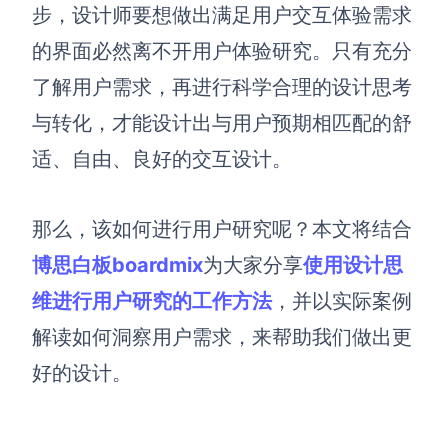
博思设计
步，
设计师要想做出满足用户交互体验需求
一体化产品设计工具
的界面必然离不开用户体验研究。
只有
充分
博思AIPPT
了解用户需求，再进行科学合理的设计思考
AI生成PPT，支持在线编辑
与转化，才能设计出
与用户
预期相匹配的舒
资源与下载
适、自由、良好的
交互设计。
向团队介绍
博思白板boardmix
那么，该如何进行用户研究呢？
本文将结合
博思白板boardmix
为大家分享
使用设计思
维进行用户研究的工作方法
，
并以实际案例
下载
解读如何洞察用户需求，来帮助我们做出更
客户端、插件
好的设计。