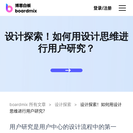
登录/注册
产品
设计探索！如何用设计思维进
产品
行用户研究？
博思白板
无限画布，AI加持，实时协作
博思白板SDK
在您的网站或应用集成白板
博思AI
一键生成，您的Al超级智能体
boardmix 所有文章
>
设计探索
>
设计探索！如何用设计
思维进行用户研究？
博思白板离线版
本地笔记存储，隐私白板空间
用户研究是用户中心的设计流程中的第一