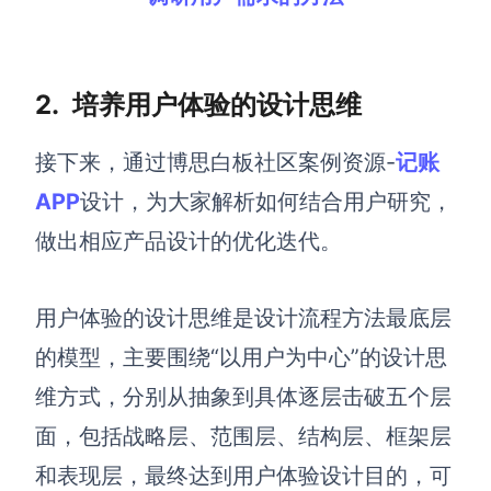
AI生成竞品分析
AI生成安索夫矩阵
2.
培养用户体验的设计思维
AI生成Grow模型
接下来，通过博思白板社区案例资源-
记账
AI生成AARRR模型
APP
设计，为大家解析如何结合用户研究，
做出相应产品设计的优化迭代。
模板社区
企业服务
用户体验的设计思维是设计流程方法最底层
私有化部署
的模型，主要围绕“以用户为中心”的设计思
管理功能定制 · 专业部署方案
维方式，分别从抽象到具体逐层击破五个层
客户案例
面，包括战略层、范围层、结构层、框架层
用boardmix提升团队协作效率
和表现层，最终达到用户体验设计目的，可