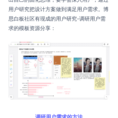
AI生成PEST分析
AI生成鱼骨图
用户研究把设计方案做到满足用户需求。博
AI生成5Why分析
AI生成甘特图
思白板社区有现成的用户研究-调研用户需
AI生成平衡计分卡
AI生成组织结构图
求的模板资源分享：
AI生成时间管理四象限
AI生成胜任力模型
AI生成价值链
数据分析与策略
智能创作
AI生成用户画像
AI生成PPT
AI生成Smart分析
AI生成图片
AI生成波士顿矩阵
AI写作
AI生成波特五力模型
AI对话
调研用户需求的方法
AI生成4P营销理论模型
AI生成简历