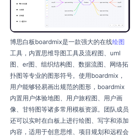
解决方案
高效协作
在线绘图
博思白板
boardmix
是一款强大的在线
绘图
团队协作提效
思维和灵感整理
工具，
内置思维导图工具及流程图、uml
素材整理
流程整理
图、er图、组织结构图、数据流图、网络拓
在线白板
扑图等专业的图形符号。使用boardmix，
客户旅程图
涂鸦画板
用户能够轻易画出规范的图形，boardmix
路线图
敏捷实践
内置用户体验地图、用户旅程图、用户画
ER图
像、甘特图等诸多常用模板资源。
团队成员
UML图
还
可以实时在白板上进行绘图、写字和添加
数据流图
内容，适用于创意思维、项目规划和远程会
情绪板