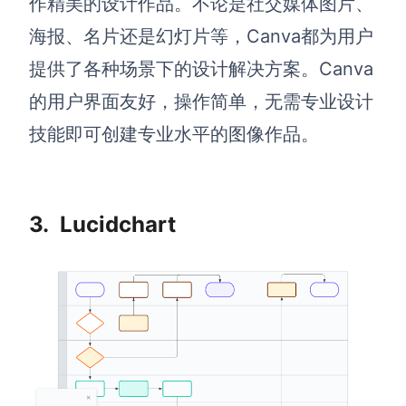
作精美的设计作品。不论是社交媒体图片、
AI生成PEST分析
AI生成鱼骨图
海报、名片还是幻灯片等，Canva都为用户
AI生成5Why分析
AI生成甘特图
提供了各种场景下的设计解决方案。Canva
AI生成平衡计分卡
AI生成组织结构图
的用户界面友好，操作简单，无需专业设计
AI生成时间管理四象限
技能即可创建专业水平的图像作品。
AI生成胜任力模型
AI生成价值链
3.
Lucidchart
数据分析与策略
智能创作
AI生成用户画像
AI生成PPT
AI生成Smart分析
AI生成图片
AI生成波士顿矩阵
AI写作
AI生成波特五力模型
AI对话
AI生成4P营销理论模型
AI生成简历