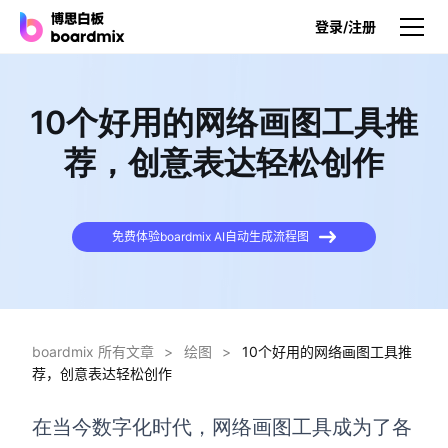
登录/注册
产品
10个好用的网络画图工具推
产品
荐，创意表达轻松创作
博思白板
无限画布，AI加持，实时协作
免费体验boardmix AI自动生成流程图
博思白板SDK
在您的网站或应用集成白板
博思AI
一键生成，您的Al超级智能体
boardmix 所有文章
>
绘图
>
10个好用的网络画图工具推
荐，创意表达轻松创作
博思白板离线版
本地笔记存储，隐私白板空间
在当今数字化时代，网络画图工具成为了各