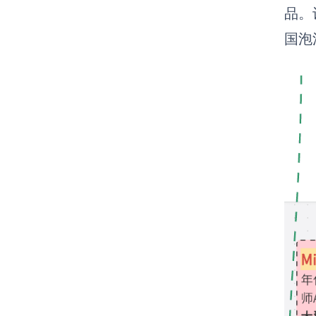
品
。
国泡