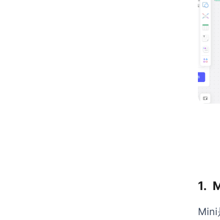
1.
M
Mi