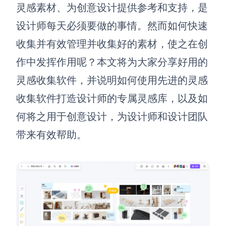
博思设计
灵感素材、为创意设计提供参考和支持，是
一体化产品设计工具
设计师每天
必须要做的事情。
然而
如何快速
博思AIPPT
收集并有效管理并收集好的素材，使之在创
AI生成PPT，支持在线编辑
作中发挥作用呢？
本文将
为大家分享好用的
资源与下载
灵感收集软件，并说明如何使用先进的灵感
收集软件打造设计师的专属灵感库，以及如
向团队介绍
博思白板boardmix
何将之用于创意设计，为设计师和设计团队
带来有效帮助。
下载
客户端、插件