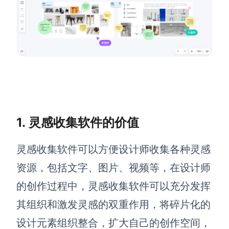
解决方案
高效协作
在线绘图
团队协作提效
思维和灵感整理
素材整理
流程整理
在线白板
1.
灵感收集软件的价值
客户旅程图
涂鸦画板
路线图
敏捷实践
灵感收集软件可以方便设计师收集各种灵感
ER图
资源，包括文字、图片、视频等，在设计师
UML图
的创作过程中，灵感收集软件可以充分发挥
数据流图
其组织和激发灵感的双重作用，将碎片化的
情绪板
设计元素组织整合，扩大自己的创作空间，