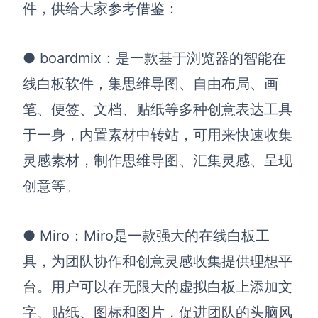
件，供给大家参考借鉴：
AI生成竞品分析
AI生成安索夫矩阵
●
boardmix
：是一款基于浏览器的智能在
AI生成Grow模型
线白板软件，集思维导图、自由布局、画
笔、便签、文档、贴纸等多种创意表达工具
AI生成AARRR模型
于一身，内置素材中转站，可用来快速收集
灵感素材，制作思维导图、汇集灵感、呈现
模板社区
创意等。
企业服务
私有化部署
●
Miro：
Miro是一款强大的在线白板工
管理功能定制 · 专业部署方案
具，为团队协作和创意灵感收集提供理想平
客户案例
台。用户可以在无限大的虚拟白板上添加文
用boardmix提升团队协作效率
字、贴纸、图标和图片，促进团队的头脑风