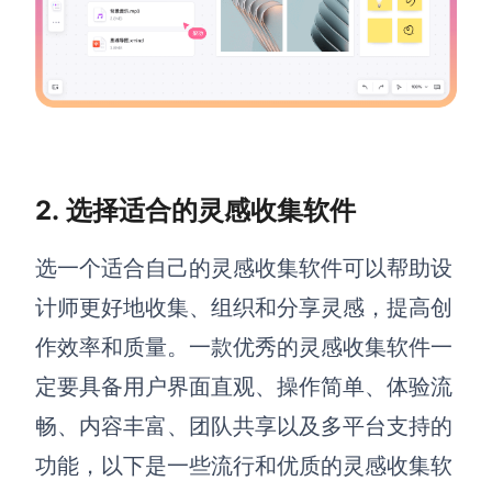
AI生成PEST分析
AI生成鱼骨图
AI生成5Why分析
AI生成甘特图
AI生成平衡计分卡
AI生成组织结构图
AI生成时间管理四象限
AI生成胜任力模型
2. 选择
适合的灵感收集软件
AI生成价值链
选一个适合自己的灵感收集软件可以帮助设
数据分析与策略
智能创作
计师更好地收集、组织和分享灵感，提高创
AI生成用户画像
AI生成PPT
作效率和质量。一款优秀的灵感收集软件一
AI生成Smart分析
AI生成图片
定要具备用户界面直观、操作简单、体验流
AI生成波士顿矩阵
AI写作
畅、内容丰富、团队共享以及多平台支持的
AI生成波特五力模型
AI对话
功能，以下是一些流行和优质的灵感收集软
AI生成4P营销理论模型
AI生成简历