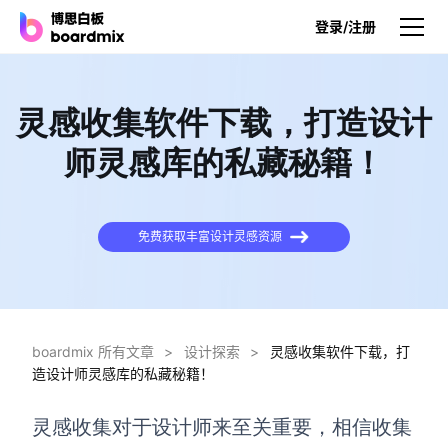
登录/注册
产品
灵感收集软件下载，打造设计
产品
师灵感库的私藏秘籍！
博思白板
无限画布，AI加持，实时协作
免费获取丰富设计灵感资源
博思白板SDK
在您的网站或应用集成白板
博思AI
一键生成，您的Al超级智能体
boardmix 所有文章
>
设计探索
>
灵感收集软件下载，打
造设计师灵感库的私藏秘籍！
博思白板离线版
本地笔记存储，隐私白板空间
灵感
收集对于设计师来至关重要，
相信
收集