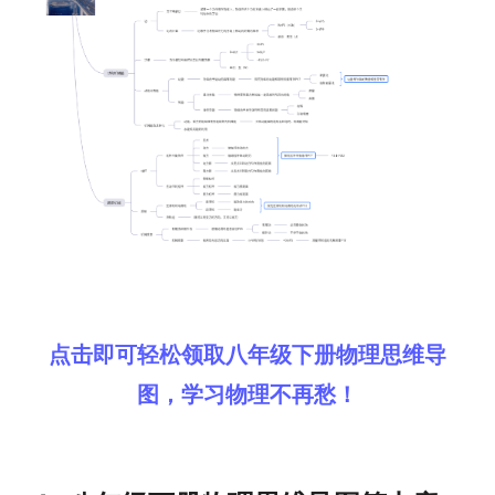
解决方案
高效协作
在线绘图
团队协作提效
思维和灵感整理
素材整理
流程整理
在线白板
客户旅程图
涂鸦画板
路线图
敏捷实践
ER图
点击即可轻松领取八年级下册物理思维导
图，学习物理不再愁！
UML图
数据流图
情绪板