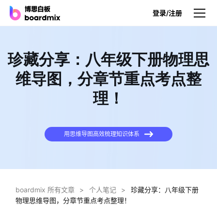
登录/注册
产品
珍藏分享：八年级下册物理思
产品
维导图，分章节重点考点整
博思白板
理！
无限画布，AI加持，实时协作
博思白板SDK
在您的网站或应用集成白板
用思维导图高效梳理知识体系
博思AI
一键生成，您的Al超级智能体
博思白板离线版
boardmix 所有文章
>
个人笔记
>
珍藏分享：八年级下册
本地笔记存储，隐私白板空间
物理思维导图，分章节重点考点整理！