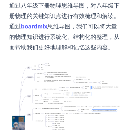
博思设计
通过
八年级下册物理
思维导图
，
对
八年级下
一体化产品设计工具
册物理
的关键知识点进行有效梳理和解读
。
博思AIPPT
通过
boardmix
思维导图，我们可以将大量
AI生成PPT，支持在线编辑
的
物理
知识进行系统化、结构化的整理，从
资源与下载
而帮助我们更好地理解和记忆这些内容。
向团队介绍
博思白板boardmix
下载
客户端、插件