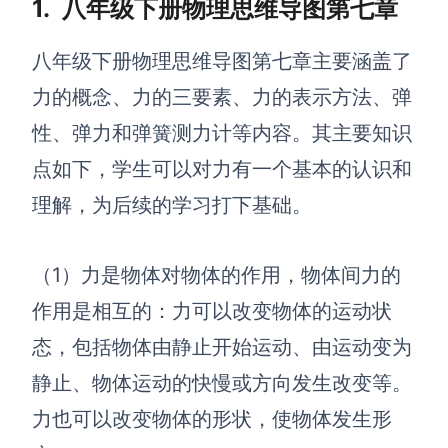
1.
八年级下册物理思维导图第七章
查看所有场景
八年级下册物理思维导图第
七
章主要涵盖了
力的概念、力的三要素、力的表示方法、弹
性、弹力和弹簧测力计等内容。
其主要知识
点如下
，学生可以对力有一个基本的认识和
理解，为后续的学习打下基础。
AI创作
（
1）
力是物体对物体的作用，物体间力的
创意与绘图
作用是相互的：
力可以改变物体的运动状
战略与流程设计
AI生成思维导图
态，包括物体由静止开始运动、由运动变为
AI生成商业画布
AI生成流程图
静止、物体运动的快慢或方向发生改变等。
AI生成SWOT分析
力也可以改变物体的形状，使物体发生形
AI生成用户旅程图