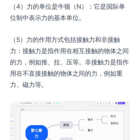
（
4）
力的单位是牛顿（N）：
它是国际单
AI生成竞品分析
位制中表示力的基本单位。
AI生成安索夫矩阵
AI生成Grow模型
（
5）
力的作用方式包括接触力和非接触
AI生成AARRR模型
力：
接触力是指作用在相互接触的物体之间
的力，例如推、拉、压等。非接触力是指作
模板社区
用在不直接接触的物体之间的力，例如重
企业服务
力、磁力等。
私有化部署
管理功能定制 · 专业部署方案
客户案例
用boardmix提升团队协作效率