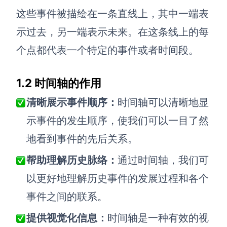
这些事件被描绘在一条直线上，其中一端表
解决方案
示过去，另一端表示未来。在这条线上的每
高效协作
个点都代表一个特定的事件或者时间段。
在线绘图
团队协作提效
1.2
时间轴的作用
思维和灵感整理
素材整理
清晰展示事件顺序：
时间轴可以清晰地显
流程整理
在线白板
示事件的发生顺序，使我们可以一目了然
客户旅程图
涂鸦画板
地看到事件的先后关系。
路线图
敏捷实践
帮助理解历史脉络：
通过时间轴，我们可
ER图
以更好地理解历史事件的发展过程和各个
UML图
事件之间的联系。
数据流图
提供视觉化信息：
时间轴是一种有效的视
情绪板