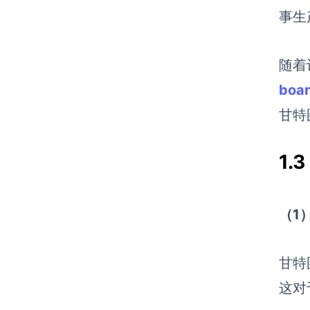
事生
随着
boa
甘特
1
（1
甘特
这对